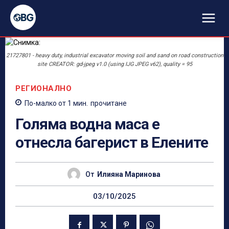
21727801 - heavy duty, industrial excavator moving soil and sand on road construction
site CREATOR: gd-jpeg v1.0 (using IJG JPEG v62), quality = 95
РЕГИОНАЛНО
По-малко от 1
мин.
прочитане
Голяма водна маса е
отнесла багерист в Елените
От
Илияна Маринова
03/10/2025