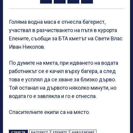
Голяма водна маса е отнесла багерист,
участвал в разчистването на пътя в курорта
Елените, съобщи за БТА кметът на Свети Влас
Иван Николов.
По думите на кмета, при идването на водата
работникът се е качил върху багера, а след
това е усплял да се хване за близко дърво.
Той останал на дървото няколко минути, но
водата го е завлякла и го е отнесла.
Спасителните екипи са на място.
ЕТИКЕТИ
БАГЕРИСТ
ЕЛЕНИТЕ
НАВОДНЕНИЕ