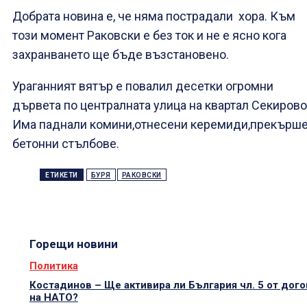
Добрата новина е, че няма пострадали хора. Към
този момент Раковски е без ток и не е ясно кога
захранването ще бъде възстановено.
Ураганният вятър е повалил десетки огромни
дървета по централната улица на квартал Секирово
Има паднали комини,отнесени керемиди,прекърш
бетонни стълбове.
ЕТИКЕТИ
БУРЯ
РАКОВСКИ
Горещи новини
Политика
Костадинов – Ще активира ли България чл. 5 от дог
на НАТО?