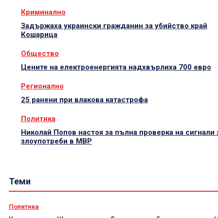
Криминално
Задържаха украински гражданин за убийство край
Кошарица
Общество
Цените на електроенергията надхвърлиха 700 евро
Регионално
25 ранени при влакова катастрофа
Политика
Николай Попов настоя за пълна проверка на сигнали 
злоупотреби в МВР
Теми
Политика