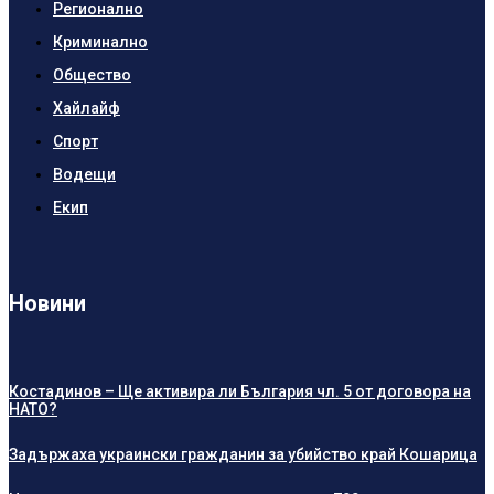
Регионално
Криминално
Общество
Хайлайф
Спорт
Водещи
Екип
Новини
Костадинов – Ще активира ли България чл. 5 от договора на
НАТО?
Задържаха украински гражданин за убийство край Кошарица