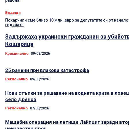
района
Водещи
Похарчили сме близо 10 млн. евро за депутатите си от начало
годината
Задържаха украински гражданин за убийст
Кошарица
Криминално
09/08/2026
25 ранени при влакова катастрофа
Регионално
09/08/2026
Нови стъпки за решаване на водната криза в лове
село Дренов
Регионално
07/08/2026
Мащабна операция на летище Лайпциг заради вто
неизвестен дрон