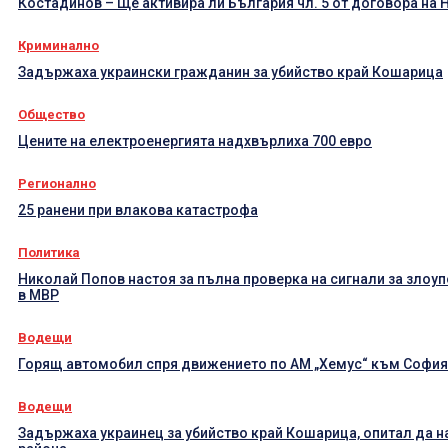
Костадинов – Ще активира ли България чл. 5 от договора на 
Криминално
Задържаха украински гражданин за убийство край Кошарица
Общество
Цените на електроенергията надхвърлиха 700 евро
Регионално
25 ранени при влакова катастрофа
Политика
Николай Попов настоя за пълна проверка на сигнали за злоу
в МВР
Водещи
Горящ автомобил спря движението по АМ „Хемус“ към София
Водещи
Задържаха украинец за убийство край Кошарица, опитал да н