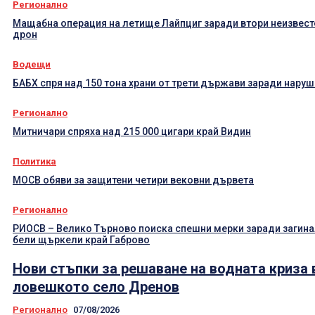
Регионално
Мащабна операция на летище Лайпциг заради втори неизвест
дрон
Водещи
БАБХ спря над 150 тона храни от трети държави заради нару
Регионално
Митничари спряха над 215 000 цигари край Видин
Политика
МОСВ обяви за защитени четири вековни дървета
Регионално
РИОСВ – Велико Търново поиска спешни мерки заради загин
бели щъркели край Габрово
Нови стъпки за решаване на водната криза 
ловешкото село Дренов
Регионално
07/08/2026