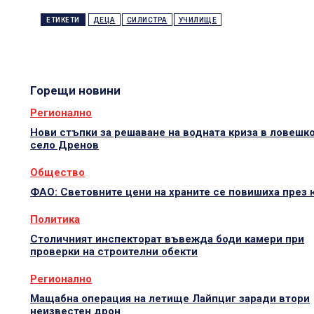
ЕТИКЕТИ
ДЕЦА
СИЛИСТРА
УЧИЛИЩЕ
Горещи новини
Регионално
Нови стъпки за решаване на водната криза в ловешк
село Дренов
Общество
ФАО: Световните цени на храните се повишиха през
Политика
Столичният инспекторат въвежда боди камери при
проверки на строителни обекти
Регионално
Мащабна операция на летище Лайпциг заради втори
неизвестен дрон