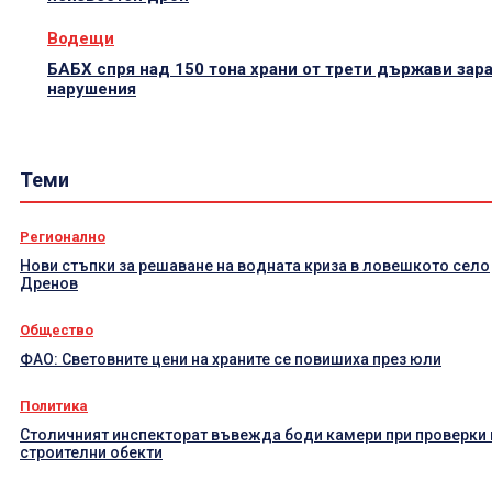
Водещи
БАБХ спря над 150 тона храни от трети държави зар
нарушения
Теми
Регионално
Нови стъпки за решаване на водната криза в ловешкото село
Дренов
Общество
ФАО: Световните цени на храните се повишиха през юли
Политика
Столичният инспекторат въвежда боди камери при проверки 
строителни обекти