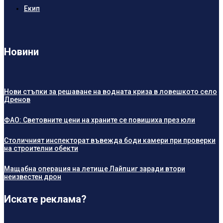
Екип
Новини
Нови стъпки за решаване на водната криза в ловешкото село
Дренов
ФАО: Световните цени на храните се повишиха през юли
Столичният инспекторат въвежда боди камери при проверки
на строителни обекти
Мащабна операция на летище Лайпциг заради втори
неизвестен дрон
Искате реклама?