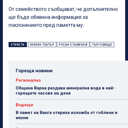
От семейството съобщават, че допълнително
ще бъде обявена информация за
поклонението пред паметта му.
ЕТИКЕТИ
КУКЛЕН ТЕАТЪР
РУСАН СТАМЕНОВ
ТЪРГОВИЩЕ
Горещи новини
Регионално
Община Варна раздава минерална вода в най-
горещите часове на деня
Водещи
В памет на Ванга откриха изложба от гоблени и
икони