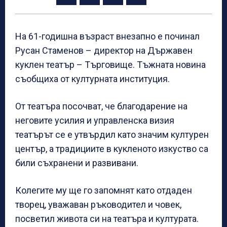
На 61-годишна възраст внезапно е починал
Русан Стаменов – директор на Държавен
куклен театър – Търговище. Тъжната новина
съобщиха от културната институция.
От театъра посочват, че благодарение на
неговите усилия и управленска визия
театърът се е утвърдил като значим културен
център, а традициите в кукленото изкуство са
били съхранени и развивани.
Колегите му ще го запомнят като отдаден
творец, уважаван ръководител и човек,
посветил живота си на театъра и културата.