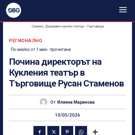
Снимка: Държавен куклен театър - Търговище
РЕГИОНАЛНО
По-малко от 1
мин.
прочитане
Почина директорът на
Кукления театър в
Търговище Русан Стаменов
От
Илияна Маринова
10/05/2026