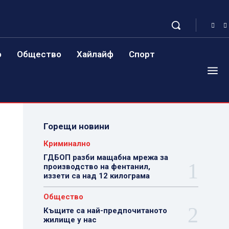
о
Общество
Хайлайф
Спорт
Горещи новини
Криминално
ГДБОП разби мащабна мрежа за
производство на фентанил,
иззети са над 12 килограма
Общество
Къщите са най-предпочитаното
жилище у нас