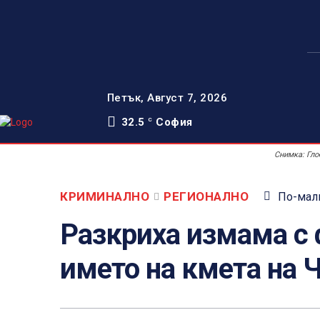
Петък, Август 7, 2026
32.5
София
C
Снимка: Гло
КРИМИНАЛНО
РЕГИОНАЛНО
По-малк
Разкриха измама с
името на кмета на 