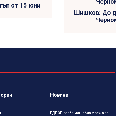
тъп от 15 юни
Шишков: До д
Черно
гории
Новини
о
ГДБОП разби мащабна мрежа за