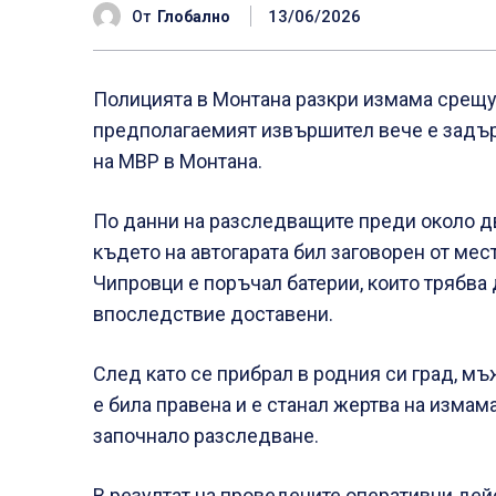
13/06/2026
От
Глобално
Полицията в Монтана разкри измама срещу 
предполагаемият извършител вече е задър
на МВР в Монтана.
По данни на разследващите преди около д
където на автогарата бил заговорен от мест
Чипровци е поръчал батерии, които трябва 
впоследствие доставени.
След като се прибрал в родния си град, мъ
е била правена и е станал жертва на измам
започнало разследване.
В резултат на проведените оперативни дей