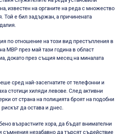
а, известен на органите на реда с множество
 Той е бил задържан, а причинената
далия.
ия по отношение на този вид престъпления в
на МВР през май тази година в област
ма, докато през същия месец на миналата
еше сред най-засегнатите от телефонни и
аха стотици хиляди левове. След активни
ки от страна на полицията броят на подобни
рискът да остава и днес.
бено възрастните хора, да бъдат внимателни
при съмнения незабавно да търсят съдействие