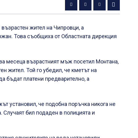
възрастен жител на Чипровци, а
жан. Това съобщиха от Областната дирекция
ва месеца възрастният мъж посетил Монтана,
ен жител. Той го убедил, че кметът на
да бъдат платени предварително, а
жът установил, че подобна поръчка никога не
а. Случаят бил подаден в полицията и
ствия служителите на реда установили