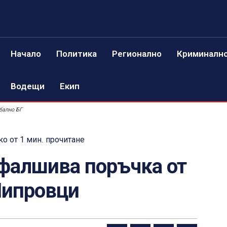
Начало
Политика
Регионално
Криминалн
Водещи
Екип
бално БГ
о от 1
мин.
прочитане
 фалшива поръчка от
Чипровци