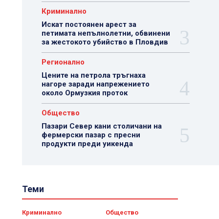
Криминално
Искат постоянен арест за
петимата непълнолетни, обвинени
за жестокото убийство в Пловдив
Регионално
Цените на петрола тръгнаха
нагоре заради напрежението
около Ормузкия проток
Общество
Пазари Север кани столичани на
фермерски пазар с пресни
продукти преди уикенда
Теми
Криминално
Общество