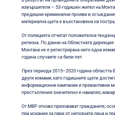
извършителя – 53-годишен жител на Монтан
предишни криминални прояви и осъждания.
материална щета е възстановена на постра
От полицията отчитат положителна тенденц
региона. По данни на Областната дирекция 
Монтана не е регистрирана нито една изма
година случаите са били пет.
През периода 2015–2020 година областта б
други измами, като годишните щети достиг
информационни кампании и превантивни мер
престъпления значително е намалял, макар 
От МВР отново призовават гражданите, осо
при искания за пари от непознати лица и 