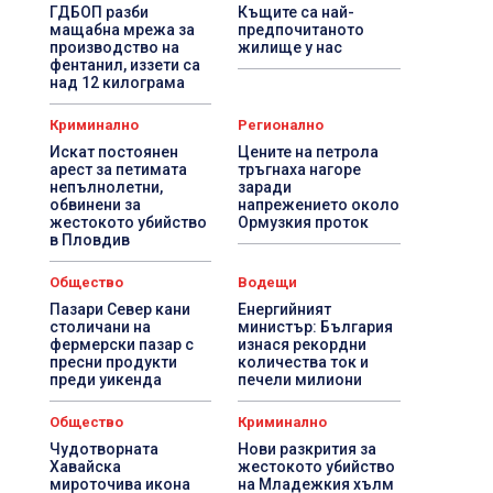
ГДБОП разби
Къщите са най-
мащабна мрежа за
предпочитаното
производство на
жилище у нас
фентанил, иззети са
над 12 килограма
Криминално
Регионално
Искат постоянен
Цените на петрола
арест за петимата
тръгнаха нагоре
непълнолетни,
заради
обвинени за
напрежението около
жестокото убийство
Ормузкия проток
в Пловдив
Общество
Водещи
Пазари Север кани
Енергийният
столичани на
министър: България
фермерски пазар с
изнася рекордни
пресни продукти
количества ток и
преди уикенда
печели милиони
Общество
Криминално
Чудотворната
Нови разкрития за
Хавайска
жестокото убийство
мироточива икона
на Младежкия хълм