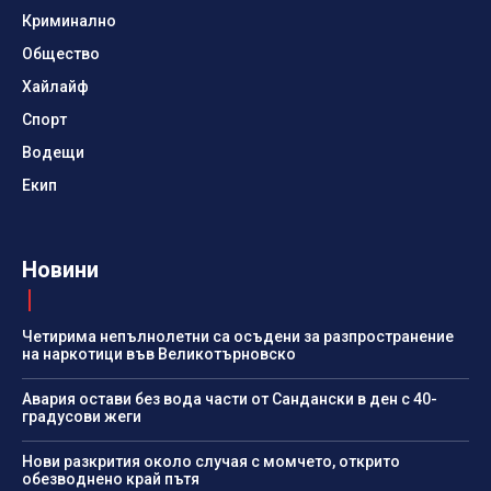
Криминално
Общество
Хайлайф
Спорт
Водещи
Екип
Новини
Четирима непълнолетни са осъдени за разпространение
на наркотици във Великотърновско
Авария остави без вода части от Сандански в ден с 40-
градусови жеги
Нови разкрития около случая с момчето, открито
обезводнено край пътя