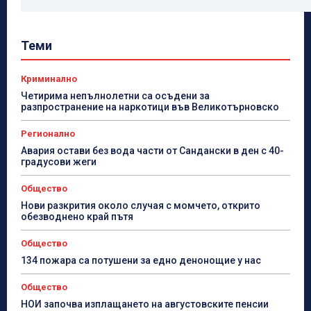
Теми
Криминално
Четирима непълнолетни са осъдени за
разпространение на наркотици във Великотърновско
Регионално
Авария остави без вода части от Сандански в ден с 40-
градусови жеги
Общество
Нови разкрития около случая с момчето, открито
обезводнено край пътя
Общество
134 пожара са потушени за едно денонощие у нас
Общество
НОИ започва изплащането на августовските пенсии