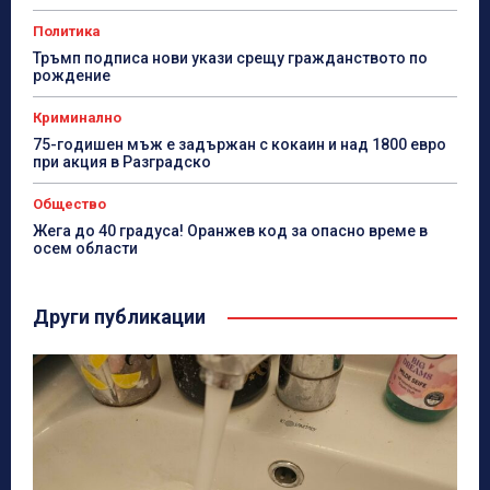
Политика
Тръмп подписа нови укази срещу гражданството по
рождение
Криминално
75-годишен мъж е задържан с кокаин и над 1800 евро
при акция в Разградско
Общество
Жега до 40 градуса! Оранжев код за опасно време в
осем области
Други публикации