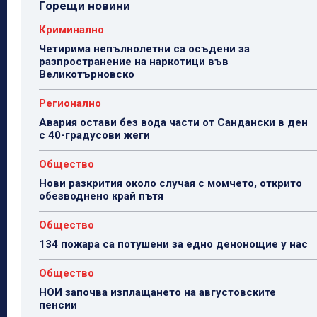
Горещи новини
Криминално
Четирима непълнолетни са осъдени за
разпространение на наркотици във
Великотърновско
Регионално
Авария остави без вода части от Сандански в ден
с 40-градусови жеги
Общество
Нови разкрития около случая с момчето, открито
обезводнено край пътя
Общество
134 пожара са потушени за едно денонощие у нас
Общество
НОИ започва изплащането на августовските
пенсии