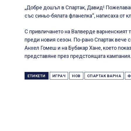
„Добре дошъл в Спартак, Давид! Пожелавам
със синьо-бялата фланелка“, написаха от кл
С привличането на Валверде варненският 
преди новия сезон. По-рано Спартак вече с
Анхел Гомеш и на Бубакар Хане, което пока
представяне през предстоящата кампания
ЕТИКЕТИ
ИГРАЧ
НОВ
СПАРТАК ВАРНА
Ф