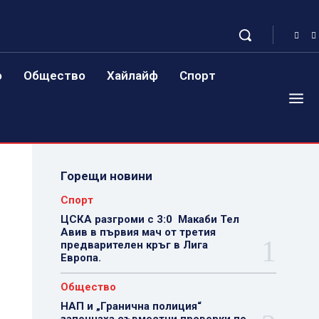
о
Общество
Хайлайф
Спорт
Горещи новини
Спорт
ЦСКА разгроми с 3:0 Макаби Тел
Авив в първия мач от третия
предварителен кръг в Лига
Европа.
Общество
НАП и „Гранична полиция“