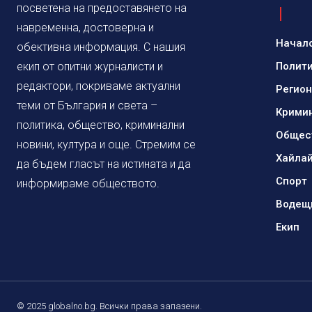
посветена на предоставянето на
навременна, достоверна и
Начал
обективна информация. С нашия
екип от опитни журналисти и
Полит
редактори, покриваме актуални
Регио
теми от България и света –
Крими
политика, общество, криминални
Общес
новини, култура и още. Стремим се
Хайла
да бъдем гласът на истината и да
Спорт
информираме обществото.
Водещ
Екип
© 2025 globalno.bg. Всички права запазени.