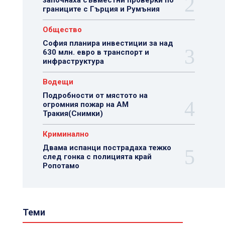
започнаха съвместни проверки по
границите с Гърция и Румъния
Общество
София планира инвестиции за над
630 млн. евро в транспорт и
инфраструктура
Водещи
Подробности от мястото на
огромния пожар на АМ
Тракия(Снимки)
Криминално
Двама испанци пострадаха тежко
след гонка с полицията край
Ропотамо
Теми