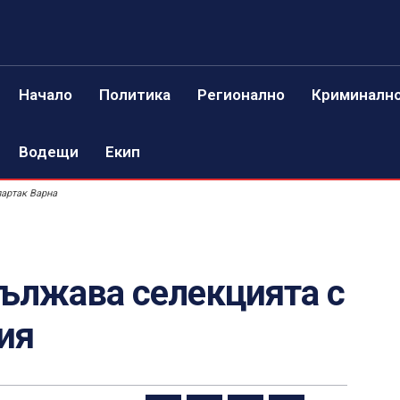
Начало
Политика
Регионално
Криминалн
Водещи
Екип
артак Варна
дължава селекцията с
ия