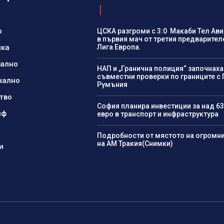
о
ЦСКА разгроми с 3:0 Макаби Тел Ави
в първия мач от третия предварител
ика
Лига Европа.
нално
НАП и „Гранична полиция“ започнаха
съвместни проверки по границите с 
нално
Румъния
тво
София планира инвестиции за над 63
йф
евро в транспорт и инфраструктура
Подробности от мястото на огромн
на АМ Тракия(Снимки)
и