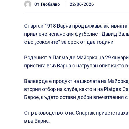
22/06/2026
От
Глобално
Спартак 1918 Варна продължава активната 
привлече испанския футболист Давид Вал
със „соколите“ за срок от две години.
Роденият в Палма де Майорка на 29 януари 
пристига във Варна с натрупан опит както в
Валверде е продукт на школата на Майорка,
втория отбор на клуба, както и на Platges C
Берое, където остави добри впечатления с 
От ръководството на Спартак приветстваха
във Варна.