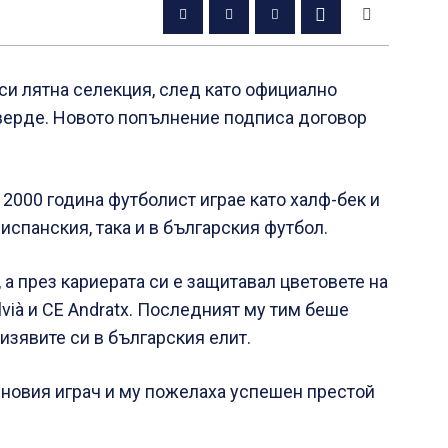
си лятна селекция, след като официално
верде. Новото попълнение подписа договор
2000 година футболист играе като халф-бек и
 испанския, така и в българския футбол.
 а през кариерата си е защитавал цветовете на
alvià и CE Andratx. Последният му тим беше
изявите си в българския елит.
 новия играч и му пожелаха успешен престой