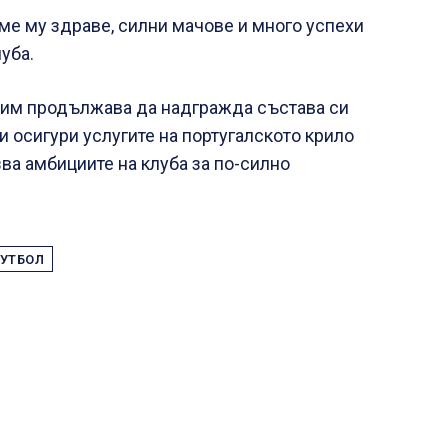
е му здраве, силни мачове и много успехи
уба.
тим продължава да надгражда състава си
и осигури услугите на португалското крило
зва амбициите на клуба за по-силно
.
УТБОЛ