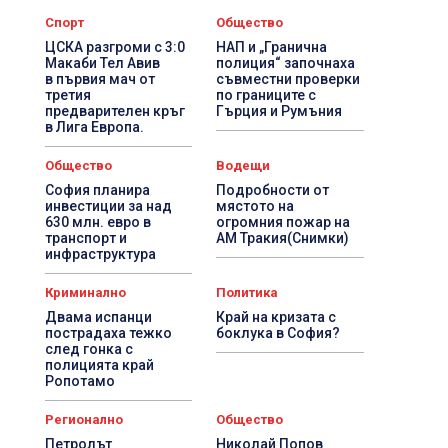
Спорт
Общество
ЦСКА разгроми с 3:0
НАП и „Гранична
Макаби Тел Авив
полиция“ започнаха
в първия мач от
съвместни проверки
третия
по границите с
предварителен кръг
Гърция и Румъния
в Лига Европа.
Общество
Водещи
София планира
Подробности от
инвестиции за над
мястото на
630 млн. евро в
огромния пожар на
транспорт и
АМ Тракия(Снимки)
инфраструктура
Криминално
Политика
Двама испанци
Край на кризата с
пострадаха тежко
боклука в София?
след гонка с
полицията край
Ропотамо
Регионално
Общество
Петролът
Николай Попов