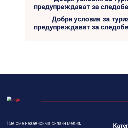
Добри условия за тури
предупреждават за следобе
Ние сме независима онлайн медия,
Кате