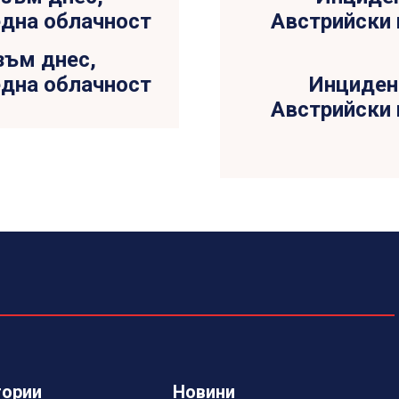
зъм днес,
дна облачност
Инциден
Австрийски 
гории
Новини