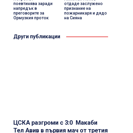
поевтинява заради
отдаде заслужено
напредък в
признание на
преговорите за
пожарникаря и дядо
Ормузкия проток
на Сияна
Други публикации
ЦСКА разгроми с 3:0 Макаби
Тел Авив в първия мач от третия