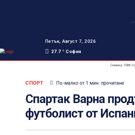
Петък, Август 7, 2026
27.7
София
C
Снимка: ПФК Сп
СПОРТ
По-малко от 1
мин.
прочитане
Спартак Варна про
футболист от Испан