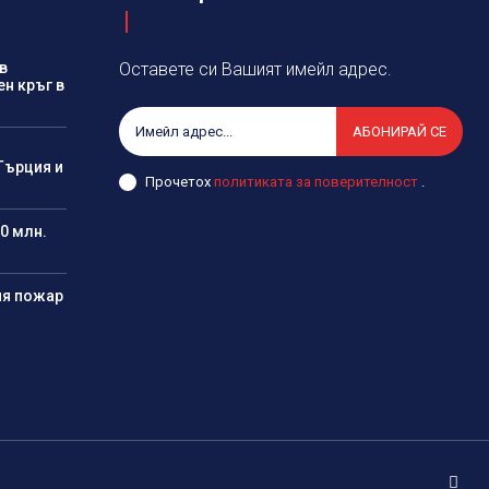
в
Оставете си Вашият имейл адрес.
ен кръг в
АБОНИРАЙ СЕ
Гърция и
Прочетох
политиката за поверителност
.
0 млн.
ия пожар