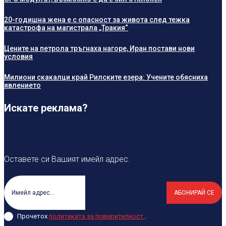
20-годишна жена е с опасност за живота след тежка
катастрофа на магистрала „Тракия“
Цените на петрола тръгнаха нагоре, Иран постави нови
условия
Милиони скакалци край Рилските езера: Учените обясниха
явлението
Искате реклама?
Оставете си Вашият имейл адрес.
АБОНИРАЙ СЕ
Прочетох
политиката за поверителност
.