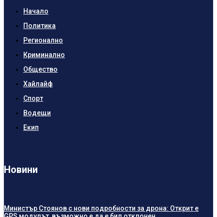
Начало
Политика
Регионално
Криминално
Общество
Хайлайф
Спорт
Водещи
Екип
Новини
Министър Стоянов с нови подробности за дрона: Открит е
GPS модулът, възможно е да е бил отклонен