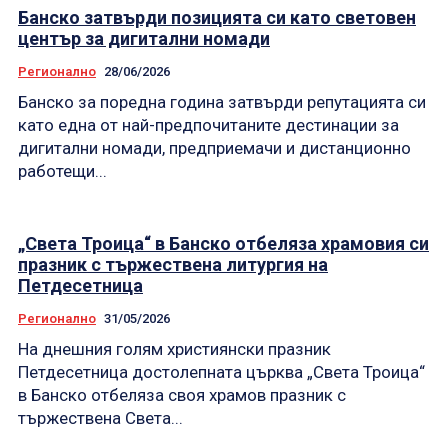
Банско затвърди позицията си като световен
център за дигитални номади
Регионално
28/06/2026
Банско за поредна година затвърди репутацията си
като една от най-предпочитаните дестинации за
дигитални номади, предприемачи и дистанционно
работещи...
„Света Троица“ в Банско отбеляза храмовия си
празник с тържествена литургия на
Петдесетница
Регионално
31/05/2026
На днешния голям християнски празник
Петдесетница достолепната църква „Света Троица“
в Банско отбеляза своя храмов празник с
тържествена Света...