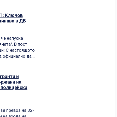
П: Ключов
минава в ДБ
 че напуска
ата". В пост
щото
 официално да...
гранти и
ържани на
и полицейска
за превоз на 32-
и на входа на