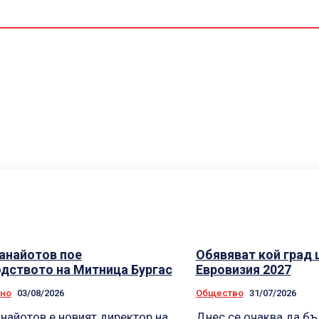
C
анайотов пое
Обявяват кой град
дството на Митница Бургас
Евровизия 2027
лно
03/08/2026
Общество
31/07/2026
найотов е новият директор на
Днес се очаква да бъ