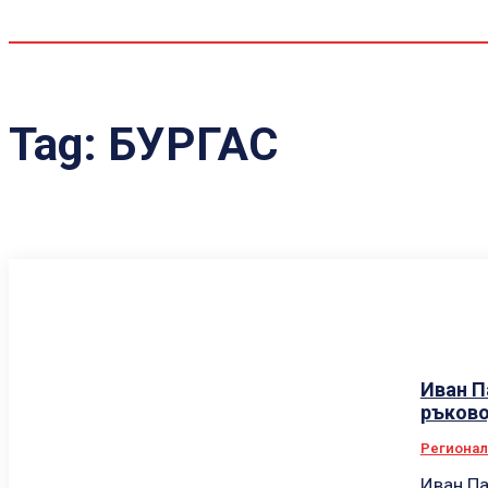
Tag:
БУРГАС
Иван П
ръково
Региона
Иван Па