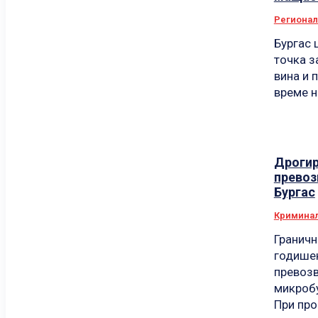
Региона
Бургас 
точка з
вина и 
време на
Дрогир
превоз
Бургас
Кримина
Граничн
годишен
превозв
микробу
При про