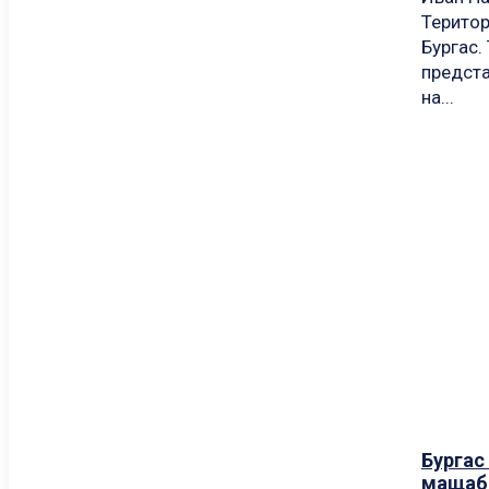
Територ
Бургас.
предста
на...
Бургас
мащабе