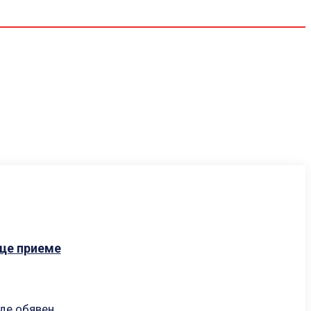
Спорт
Водещи
Екип
 ще приеме
де обявен