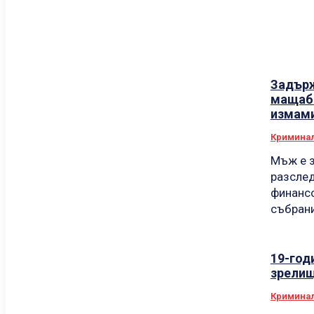
Задърж
мащабн
измам
Кримина
Мъж е з
разслед
финансо
събрани
19-год
зрелищ
Кримина