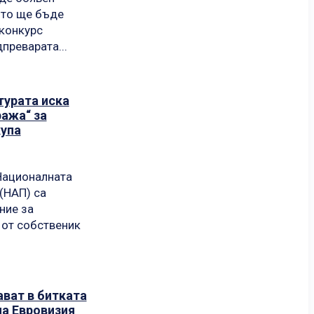
йто ще бъде
конкурс
преварата...
турата иска
ажа“ за
купа
Националната
(НАП) са
ние за
 от собственик
ават в битката
на Евровизия