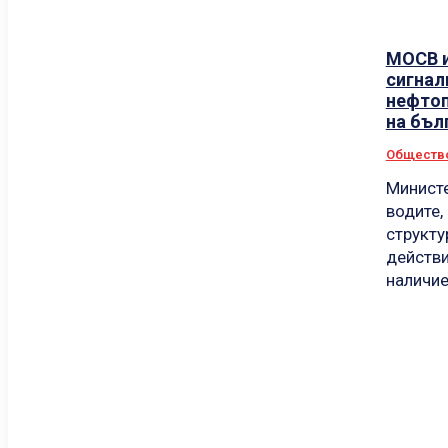
МОСВ и
сигнал
нефтоп
на бъл
Обществ
Министе
водите,
структу
действи
наличие 