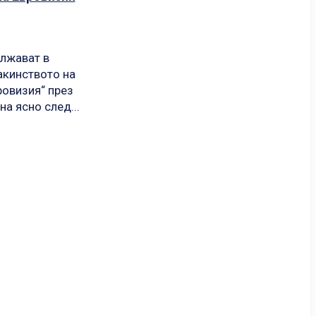
ължават в
акинството на
ровизия“ през
на ясно след...