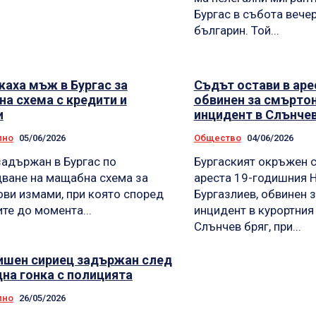
Бургас в събота вечер
българин. Той...
аха мъж в Бургас за
Съдът остави в ар
а схема с кредити и
обвинен за смърто
и
инцидент в Слънчев
лно
05/06/2026
Общество
04/06/2026
адържан в Бургас по
Бургаският окръжен с
ване на мащабна схема за
ареста 19-годишния 
ви измами, при която според
Бургазлиев, обвинен 
те до момента...
инцидент в курортния
Слънчев бряг, при...
ишен сириец задържан след
на гонка с полицията
лно
26/05/2026