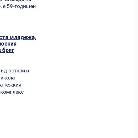
, е 59-годишен
еста младежа,
носния
 бряг
ъд остави в
Никола
за тежкия
 комплекс