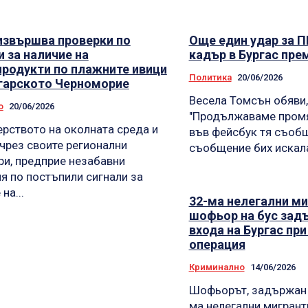
звършва проверки по
Още един удар за П
и за наличие на
кадър в Бургас пре
родукти по плажните ивици
Политика
20/06/2026
гарското Черноморие
Весела Томсън обяви,
о
20/06/2026
"Продължаваме промян
рството на околната среда и
във фейсбук тя съобщи: С настоя
 чрез своите регионални
съобщение бих искала
ри, предприе незабавни
я по постъпили сигнали за
на...
32-ма нелегални ми
шофьор на бус зад
входа на Бургас пр
операция
Криминално
14/06/2026
Шофьорът, задържан 
ма нелегални мигрант