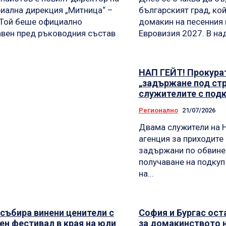
иална дирекция „Митница“ –
българският град, ко
 Той беше официално
домакин на песенния 
вен пред ръководния състав
Евровизия 2027. В над
НАП ГЕЙТ! Прокура
„задържане под стр
служителите с под
Регионално
21/07/2026
Двама служители на 
агенция за приходите 
задържани по обвине
получаване на подкуп
на...
 събира винени ценители с
София и Бургас ост
н фестивал в края на юли
за домакинството 