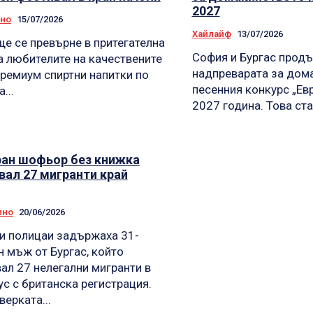
2027
лно
15/07/2026
Хайлайф
13/07/2026
ще се превърне в притегателна
София и Бургас прод
а любителите на качествените
надпреварата за дом
премиум спиртни напитки по
песенния конкурс „Ев
...
2027 година. Това ста
ан шофьор без книжка
вал 27 мигранти край
лно
20/06/2026
и полицаи задържаха 31-
 мъж от Бургас, който
ал 27 нелегални мигранти в
с с британска регистрация.
верката...