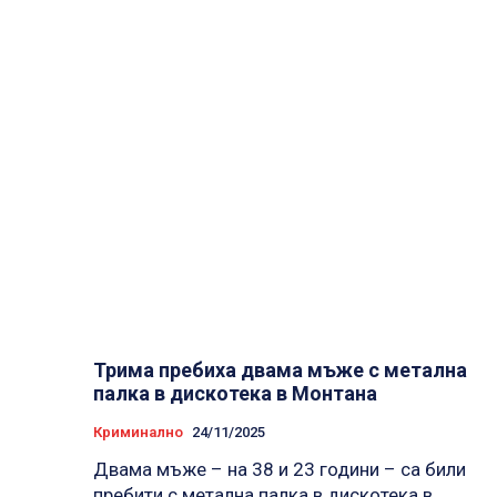
Трима пребиха двама мъже с метална
палка в дискотека в Монтана
Криминално
24/11/2025
Двама мъже – на 38 и 23 години – са били
пребити с метална палка в дискотека в