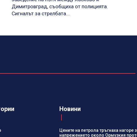
Димитровград, съобщиха от полицията.
Сигналът за стрелбата...
гории
Новини
о
Цените на петрола тръгнаха нагоре 
напрежението около Ормузкия прот