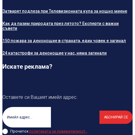
Затварят подлеза при Телевизионната кула за нощно миене
Как да пазим природата през лятото? Експерти с важни
съвети
150 пожара за денонощие в страната, един човек е загинал
24 катастрофи за денонощие у нас, няма загинали
Искате реклама?
Оставете си Вашият имейл адрес.
АБОНИРАЙ СЕ
Прочетох
политиката за поверителност
.