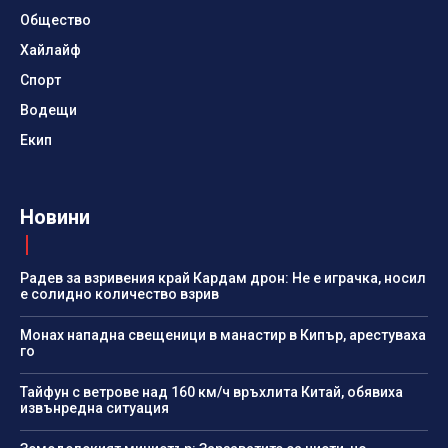
Общество
Хайлайф
Спорт
Водещи
Екип
Новини
Радев за взривения край Кардам дрон: Не е играчка, носил
е солидно количество взрив
Монах нападна свещеници в манастир в Кипър, арестуваха
го
Тайфун с ветрове над 160 км/ч връхлита Китай, обявиха
извънредна ситуация