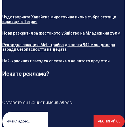
Чудотворната Хавайска мироточива икона събра стотици
вярващи в Петрич
Нови разкрития за жестокото убийство на Младежкия хълм
Рекордна санкция: Meta трябва да плати 942 млн. долара
заради безопасността на децата
Най-красивият звезден спектакъл на лятото предстои
Искате реклама?
Оставете си Вашият имейл адрес.
АБОНИРАЙ СЕ