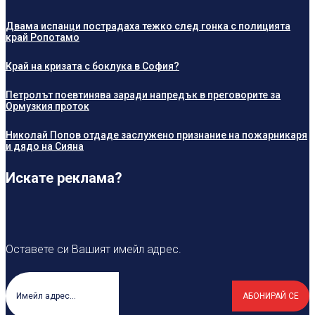
Двама испанци пострадаха тежко след гонка с полицията
край Ропотамо
Край на кризата с боклука в София?
Петролът поевтинява заради напредък в преговорите за
Ормузкия проток
Николай Попов отдаде заслужено признание на пожарникаря
и дядо на Сияна
Искате реклама?
Оставете си Вашият имейл адрес.
АБОНИРАЙ СЕ