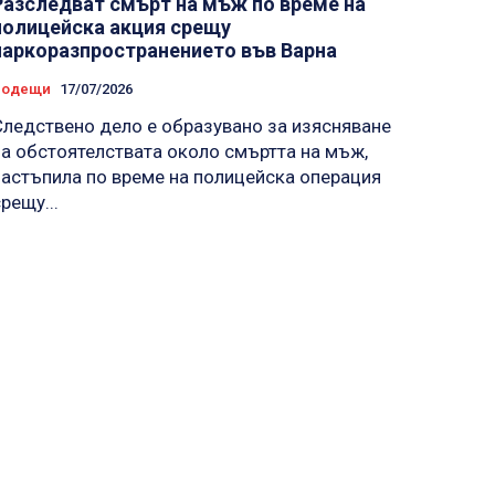
Разследват смърт на мъж по време на
полицейска акция срещу
наркоразпространението във Варна
Водещи
17/07/2026
Следствено дело е образувано за изясняване
на обстоятелствата около смъртта на мъж,
настъпила по време на полицейска операция
рещу...