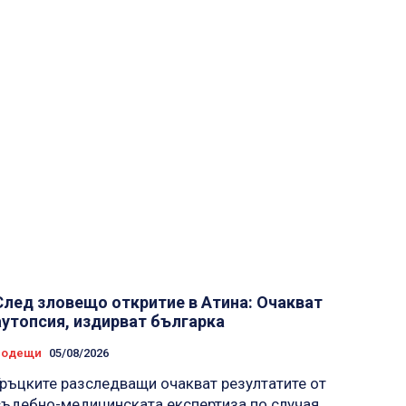
След зловещо откритие в Атина: Очакват
аутопсия, издирват българка
Водещи
05/08/2026
Гръцките разследващи очакват резултатите от
съдебно-медицинската експертиза по случая