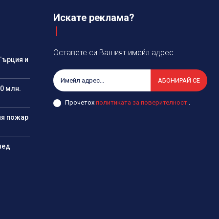
Искате реклама?
Оставете си Вашият имейл адрес.
Гърция и
АБОНИРАЙ СЕ
0 млн.
Прочетох
политиката за поверителност
.
ия пожар
лед