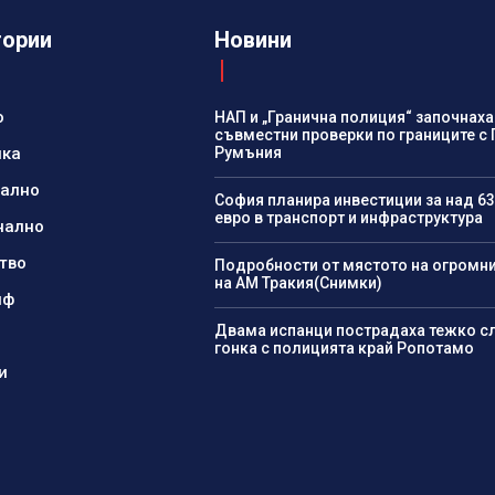
гории
Новини
о
НАП и „Гранична полиция“ започнаха
съвместни проверки по границите с 
ика
Румъния
нално
София планира инвестиции за над 63
евро в транспорт и инфраструктура
нално
тво
Подробности от мястото на огромн
на АМ Тракия(Снимки)
йф
Двама испанци пострадаха тежко с
гонка с полицията край Ропотамо
и