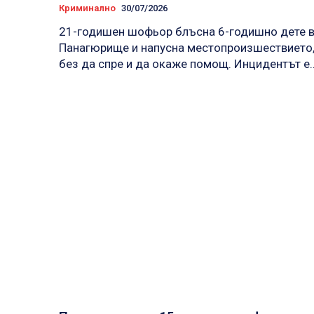
Криминално
30/07/2026
21-годишен шофьор блъсна 6-годишно дете 
Панагюрище и напусна местопроизшествието
без да спре и да окаже помощ. Инцидентът е..