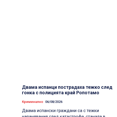
Двама испанци пострадаха тежко след
гонка с полицията край Ропотамо
Криминално
06/08/2026
Двама испански граждани са с тежки
наранявания след катастрофа, станала в