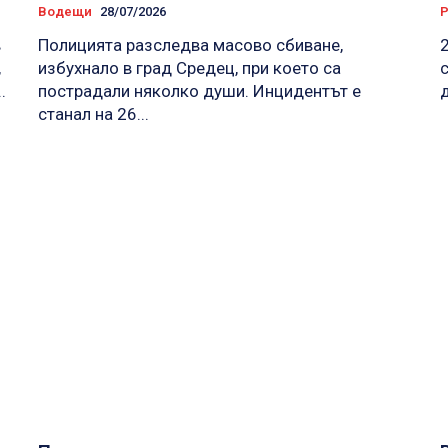
Водещи
28/07/2026
Р
в
Полицията разследва масово сбиване,
,
избухнало в град Средец, при което са
.
пострадали няколко души. Инцидентът е
станал на 26...