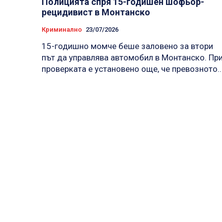
Полицията спря 15-годишен шофьор-
рецидивист в Монтанско
Криминално
23/07/2026
15-годишно момче беше заловено за втори
път да управлява автомобил в Монтанско. Пр
проверката е установено още, че превозното..