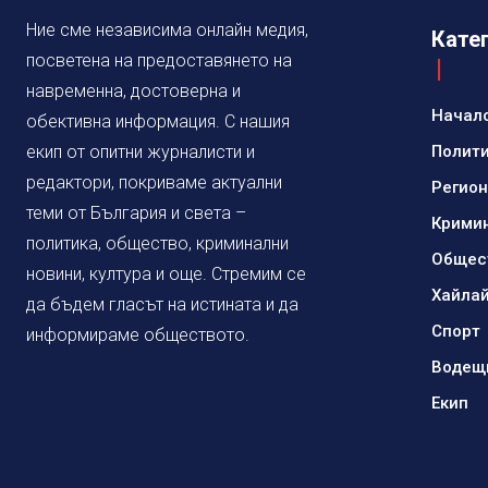
Ние сме независима онлайн медия,
Кате
посветена на предоставянето на
навременна, достоверна и
Начал
обективна информация. С нашия
екип от опитни журналисти и
Полит
редактори, покриваме актуални
Регио
теми от България и света –
Крими
политика, общество, криминални
Общес
новини, култура и още. Стремим се
Хайла
да бъдем гласът на истината и да
Спорт
информираме обществото.
Водещ
Екип