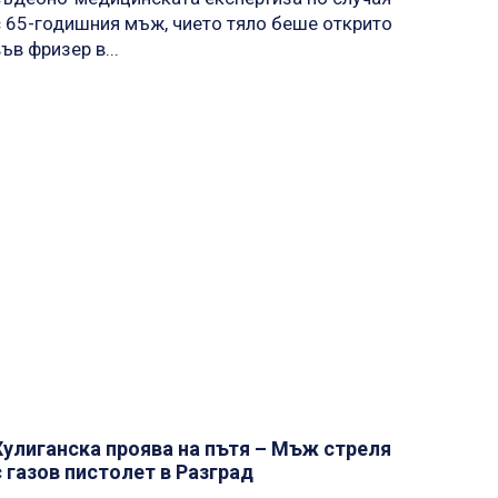
с 65-годишния мъж, чието тяло беше открито
ъв фризер в...
Хулиганска проява на пътя – Мъж стреля
с газов пистолет в Разград