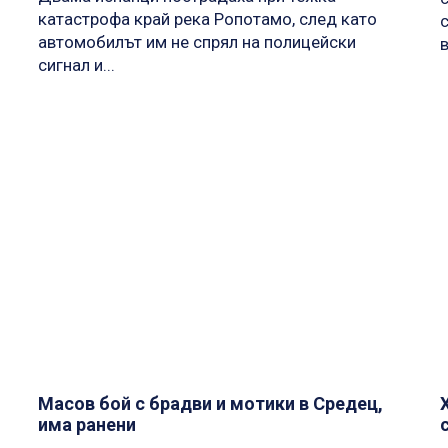
катастрофа край река Ропотамо, след като
автомобилът им не спрял на полицейски
в
сигнал и...
Масов бой с брадви и мотики в Средец,
има ранени