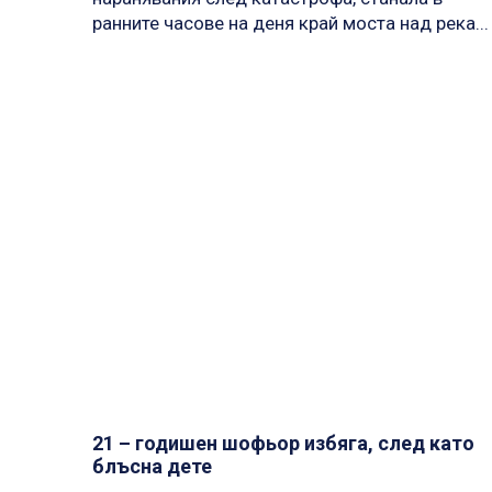
ранните часове на деня край моста над река...
21 – годишен шофьор избяга, след като
блъсна дете