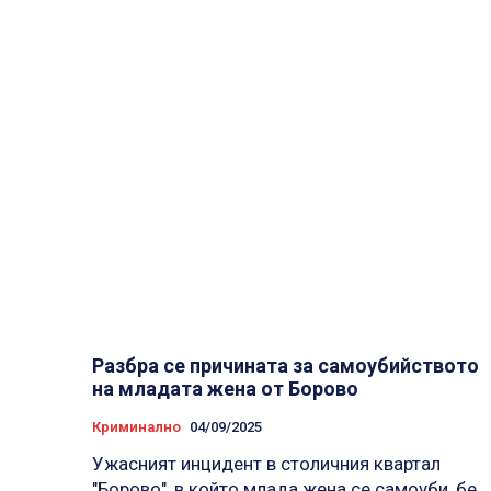
Разбра се причината за самоубийството
на младата жена от Борово
Криминално
04/09/2025
Ужасният инцидент в столичния квартал
"Борово", в който млада жена се самоуби, бе