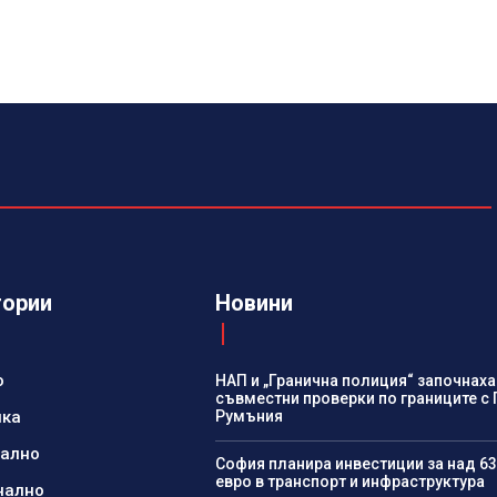
гории
Новини
о
НАП и „Гранична полиция“ започнаха
съвместни проверки по границите с 
ика
Румъния
нално
София планира инвестиции за над 63
евро в транспорт и инфраструктура
нално