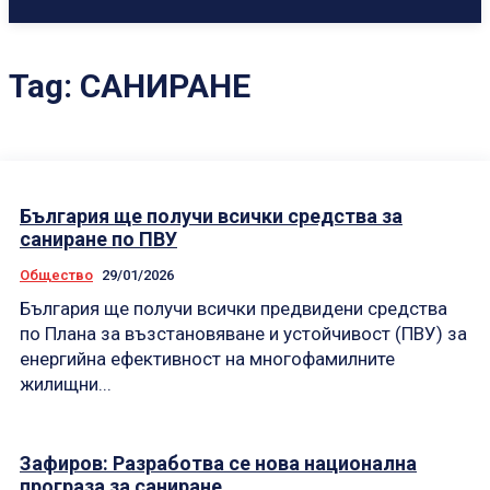
Tag:
САНИРАНЕ
България ще получи всички средства за
саниране по ПВУ
Общество
29/01/2026
България ще получи всички предвидени средства
по Плана за възстановяване и устойчивост (ПВУ) за
енергийна ефективност на многофамилните
жилищни...
Зафиров: Разработва се нова национална
програза за саниране