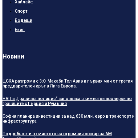
Хайлайф
Спорт
Водещи
Екип
Новини
ЦСКА разгроми с 3:0 Макаби Тел Авив в първия мач от третия
предварителен кръг в Лига Европа.
НАП и „Гранична полиция“ започнаха съвместни проверки по
границите с Гърция и Румъния
София планира инвестиции за над 630 млн. евро в транспорт и
инфраструктура
Подробности от мястото на огромния пожар на АМ