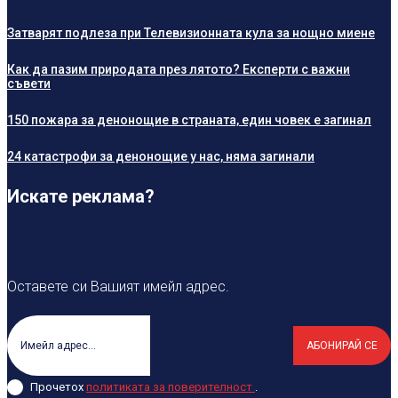
Затварят подлеза при Телевизионната кула за нощно миене
Как да пазим природата през лятото? Експерти с важни
съвети
150 пожара за денонощие в страната, един човек е загинал
24 катастрофи за денонощие у нас, няма загинали
Искате реклама?
Оставете си Вашият имейл адрес.
АБОНИРАЙ СЕ
Прочетох
политиката за поверителност
.