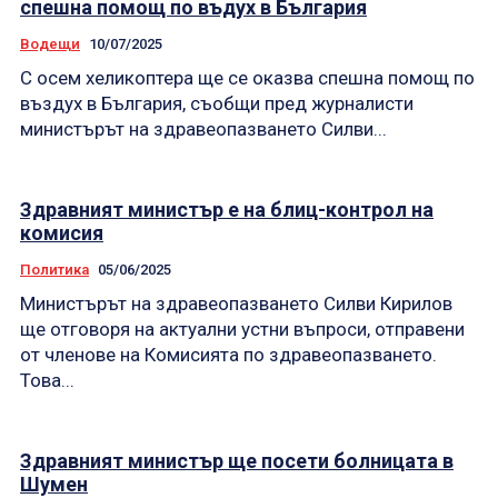
спешна помощ по въдух в България
Водещи
10/07/2025
С осем хеликоптера ще се оказва спешна помощ по
въздух в България, съобщи пред журналисти
министърът на здравеопазването Силви...
Здравният министър е на блиц-контрол на
комисия
Политика
05/06/2025
Министърът на здравеопазването Силви Кирилов
ще отговоря на актуални устни въпроси, отправени
от членове на Комисията по здравеопазването.
Това...
Здравният министър ще посети болницата в
Шумен