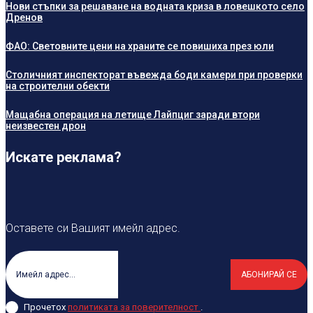
Нови стъпки за решаване на водната криза в ловешкото село
Дренов
ФАО: Световните цени на храните се повишиха през юли
Столичният инспекторат въвежда боди камери при проверки
на строителни обекти
Мащабна операция на летище Лайпциг заради втори
неизвестен дрон
Искате реклама?
Оставете си Вашият имейл адрес.
АБОНИРАЙ СЕ
Прочетох
политиката за поверителност
.