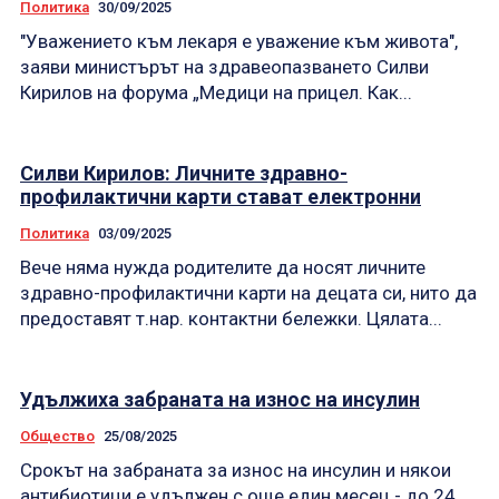
Политика
30/09/2025
"Уважението към лекаря е уважение към живота",
заяви министърът на здравеопазването Силви
Кирилов на форума „Медици на прицел. Как...
Силви Кирилов: Личните здравно-
профилактични карти стават електронни
Политика
03/09/2025
Вече няма нужда родителите да носят личните
здравно-профилактични карти на децата си, нито да
предоставят т.нар. контактни бележки. Цялата...
Удължиха забраната на износ на инсулин
Общество
25/08/2025
Срокът на забраната за износ на инсулин и някои
антибиотици е удължен с още един месец - до 24...