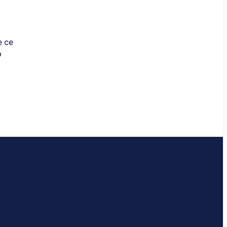
е се
о