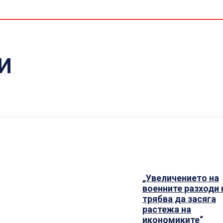
C
И
„Увеличението на
военните разходи 
трябва да засяга
растежа на
икономиките“