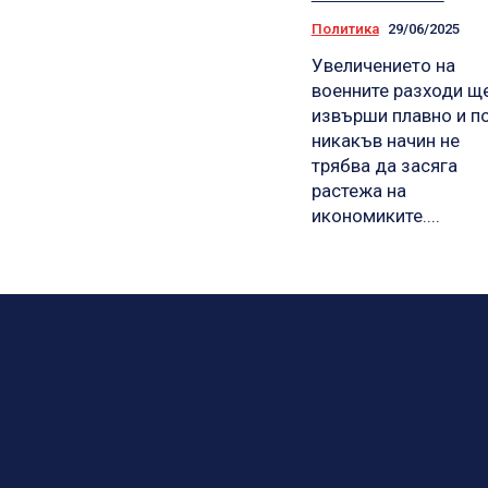
Политика
29/06/2025
Увеличението на
военните разходи щ
извърши плавно и п
никакъв начин не
трябва да засяга
растежа на
икономиките....