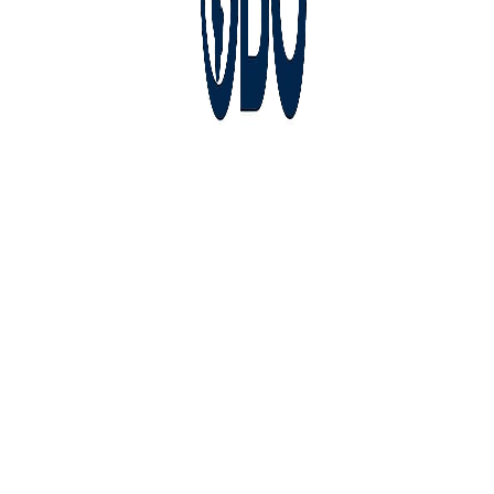
Четвъртък,
Август 6,
2026
27.7
София