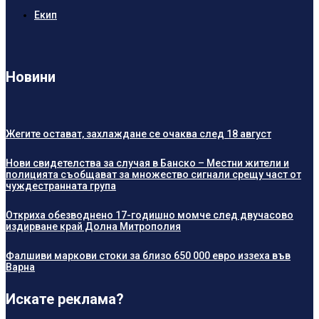
Екип
Новини
Жегите остават, захлаждане се очаква след 18 август
Нови свидетелства за случая в Банско – Местни жители и
полицията съобщават за множество сигнали срещу част от
чуждестранната група
Откриха обезводнено 17-годишно момче след двучасово
издирване край Долна Митрополия
Фалшиви маркови стоки за близо 650 000 евро иззеха във
Варна
Искате реклама?