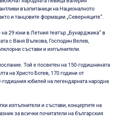
е включат народната певица Валерия
лантливи възпитаници на Националното
акто и танцовите формации „Северняците“.
на 29 юни в Летния театър „Бунарджика“ в
та с Ваня Вълкова, Господин Велев,
лклорни състави и изпълнители.
ослание. Той е посветен на 150-годишнината
лта на Христо Ботев, 170 години от
90-годишния юбилей на легендарната народна
етки изпълнители и състави, концертите на
азник за всички почитатели на българския