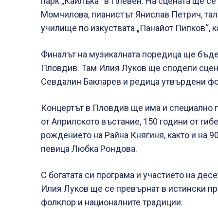
парк „Кайлъка“ в Плевен. На сцената ще с
Момчилова, пианистът Янислав Петрич, та
училище по изкуствата „Панайот Пипков“, к
Финалът на музикалната поредица ще бъде 
Пловдив. Там Илия Луков ще сподели сцена
Севдалин Бакларев и редица утвърдени фо
Концертът в Пловдив ще има и специално п
от Априлското въстание, 150 години от гибе
рождението на Райна Княгиня, както и на 
певица Любка Рондова.
С богатата си програма и участието на дес
Илия Луков ще се превърнат в истински пр
фолклор и националните традиции.