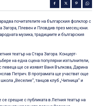
арадва почитателите на българския фолклор с
а Загора, Плевен и Пловдив през месец юни.
ародната музика, традициите и българския
тния театър на Стара Загора. Концерт-
ъбере на една сцена популярни изпълнители,
 певеца ще се изявят Ваня Вълкова, Дарина
ислав Петрич. В програмата ще участват още
 школа „Веселие“, танцов клуб „Чипница“ и
е се срещне с публиката в Летния театър на