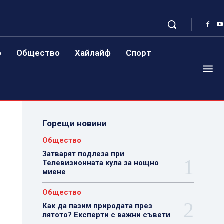
о
Общество
Хайлайф
Спорт
Горещи новини
Общество
Затварят подлеза при
Телевизионната кула за нощно
миене
Общество
Как да пазим природата през
лятото? Експерти с важни съвети