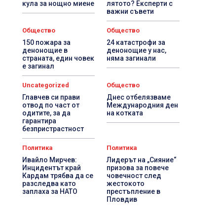
кула за нощно миене
лятото? Експерти с
важни съвети
Общество
Общество
150 пожара за
24 катастрофи за
денонощие в
денонощие у нас,
страната, един човек
няма загинали
е загинал
Uncategorized
Общество
Главчев си прави
Днес отбелязваме
отвод по част от
Международния ден
одитите, за да
на котката
гарантира
безпристрастност
Политика
Политика
Ивайло Мирчев:
Лидерът на „Сияние“
Инцидентът край
призова за повече
Кардам трябва да се
човечност след
разследва като
жестокото
заплаха за НАТО
престъпление в
Пловдив