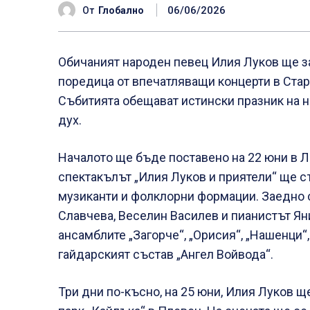
06/06/2026
От
Глобално
Обичаният народен певец Илия Луков ще з
поредица от впечатляващи концерти в Стар
Събитията обещават истински празник на н
дух.
Началото ще бъде поставено на 22 юни в Ле
спектакълът „Илия Луков и приятели“ ще с
музиканти и фолклорни формации. Заедно с
Славчева, Веселин Василев и пианистът Ян
ансамблите „Загорче“, „Орисия“, „Нашенци“,
гайдарският състав „Ангел Войвода“.
Три дни по-късно, на 25 юни, Илия Луков щ