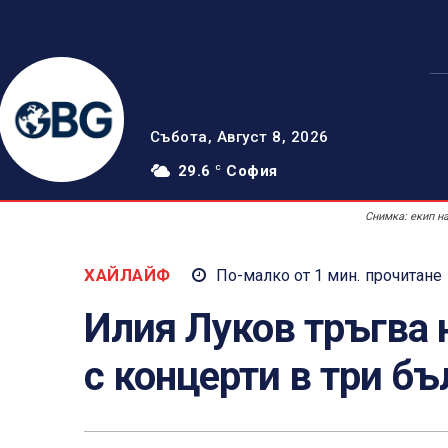
Събота, Август 8, 2026
29.6
София
C
Снимка: екип н
ХАЙЛАЙФ
По-малко от 1
мин.
прочитане
Илия Луков тръгва 
с концерти в три бъ