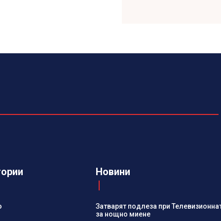
гории
Новини
о
Затварят подлеза при Телевизионна
за нощно миене