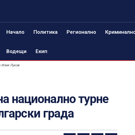
Начало
Политика
Регионално
Криминалн
Водещи
Екип
а Илия Луков
на национално турне
лгарски града