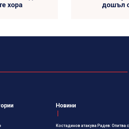
те хора
дошъл о
гории
Новини
о
Костадинов атакува Радев: Опитва с