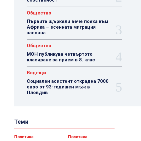
собственост
Общество
Първите щъркели вече поеха към
Африка – есенната миграция
започна
Общество
МОН публикува четвъртото
класиране за прием в 8. клас
Водещи
Социален асистент открадна 7000
евро от 93-годишен мъж в
Пловдив
Теми
Политика
Политика