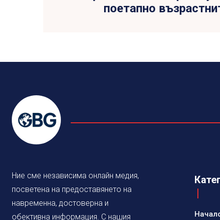
поетапно възрастни
Ние сме независима онлайн медия,
Кате
посветена на предоставянето на
навременна, достоверна и
Начал
обективна информация. С нашия