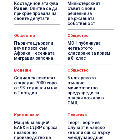
Костадинов атакува
Министерският
Радев: Опитва се да
съвет с нови
прикрие провала на
решения за
своите депутати
държавната
собственост
Общество
Общество
Първите щъркели
МОН публикува
вече поеха към
четвъртото
Африка – есенната
класиране за прием
миграция започна
в 8. клас
Водещи
Общество
Социален асистент
Българското
открадна 7000 евро
външно
от 93-годишен мъж
министерство
в Пловдив
предупреди за
опасни пожари в
САЩ
Криминално
Политика
Мащабна акция!
Георг Георгиев:
БАБХ и СДВР спряха
Случаят в Банско
незаконно
хвърля сянка върху
производство на
международния