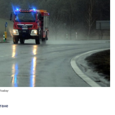
ixabay
тане