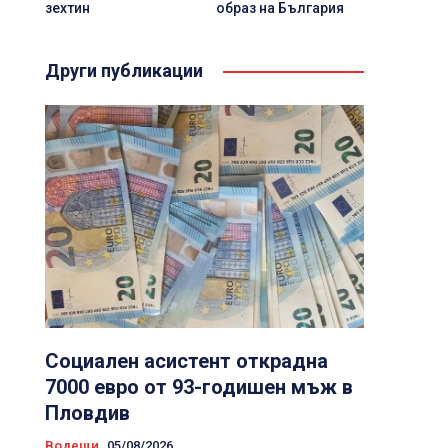
зехтин
образ на България
Други публикации
Социален асистент открадна
7000 евро от 93-годишен мъж в
Пловдив
Водещи
05/08/2026