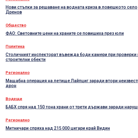
Нови стъпки за решаване на водната криза в ловешкото село
Дренов
Общество
ФАО: Световните цени на храните се повишиха през юли
Политика
Столичният инспекторат въвежда боди камери при проверки 
строителни обекти
Регионално
Мащабна операция на летище Лайпциг заради втори неизвест
дрон
Водещи
БАБХ спря над 150 тона храни от трети държави заради нару
Регионално
Митничари спряха над 215 000 цигари край Видин