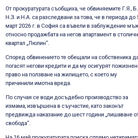
От прокуратурата съобщиха, че обвиняемите Г.Я., Б.
Н.З. и Н.А. са разследвани за това, че в периода до 
март 2026 г. в София са въвели в заблуждение мъ
относно продажбата на негов апартамент в столич
квартал „Люлин“.
Според обвинението те обещали на собственика д
погасят негови кредити и да му осигурят пожизнен
право на ползване на жилището, с което му
причинили имотна вреда.
По случая се води досъдебно производство за
измама, извършена в съучастие, като законът
предвижда наказание до шест години „лишаване о
свобода“.
На 16 май прокуратурата поиска спрямо четиримат