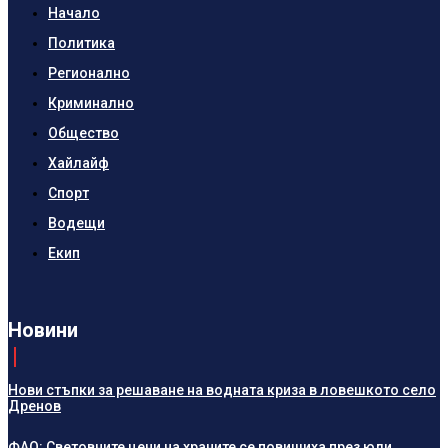
Начало
Политика
Регионално
Криминално
Общество
Хайлайф
Спорт
Водещи
Екип
Новини
Нови стъпки за решаване на водната криза в ловешкото село
Дренов
ФАО: Световните цени на храните се повишиха през юли