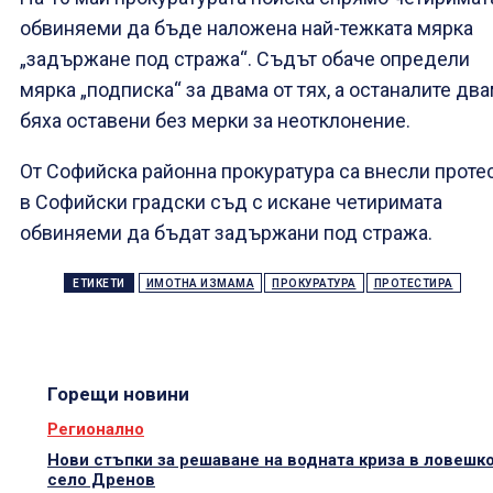
обвиняеми да бъде наложена най-тежката мярка
„задържане под стража“. Съдът обаче определи
мярка „подписка“ за двама от тях, а останалите дв
бяха оставени без мерки за неотклонение.
От Софийска районна прокуратура са внесли проте
в Софийски градски съд с искане четиримата
обвиняеми да бъдат задържани под стража.
ЕТИКЕТИ
ИМОТНА ИЗМАМА
ПРОКУРАТУРА
ПРОТЕСТИРА
Горещи новини
Регионално
Нови стъпки за решаване на водната криза в ловешк
село Дренов