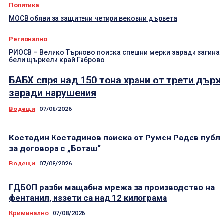
Политика
МОСВ обяви за защитени четири вековни дървета
Регионално
РИОСВ – Велико Търново поиска спешни мерки заради загин
бели щъркели край Габрово
БАБХ спря над 150 тона храни от трети дър
заради нарушения
Водещи
07/08/2026
Костадин Костадинов поиска от Румен Радев пуб
за договора с „Боташ“
Водещи
07/08/2026
ГДБОП разби мащабна мрежа за производство на
фентанил, иззети са над 12 килограма
Криминално
07/08/2026