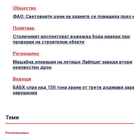
Общество
ФАО: Световните цени на храните се повишиха през
Политика
Столичният инспекторат въвежда боди камери при
проверки на строителни обекти
Регионално
Мащабна операция на летище Лайпциг заради втори
неизвестен дрон
Водещи
БАБХ спря над 150 тона храни от трети държави зар
нарушения
Теми
Регионално