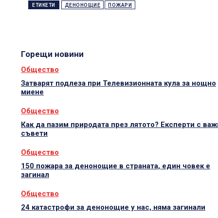
ЕТИКЕТИ
ДЕНОНОЩИЕ
ПОЖАРИ
Горещи новини
Общество
Затварят подлеза при Телевизионната кула за нощно
миене
Общество
Как да пазим природата през лятото? Експерти с важ
съвети
Общество
150 пожара за денонощие в страната, един човек е
загинал
Общество
24 катастрофи за денонощие у нас, няма загинали