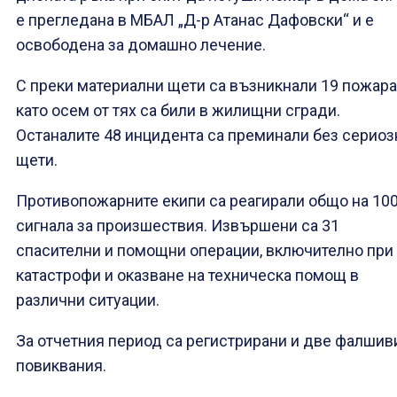
е прегледана в МБАЛ „Д-р Атанас Дафовски“ и е
освободена за домашно лечение.
С преки материални щети са възникнали 19 пожара
като осем от тях са били в жилищни сгради.
Останалите 48 инцидента са преминали без сериоз
щети.
Противопожарните екипи са реагирали общо на 10
сигнала за произшествия. Извършени са 31
спасителни и помощни операции, включително при
катастрофи и оказване на техническа помощ в
различни ситуации.
За отчетния период са регистрирани и две фалшив
повиквания.