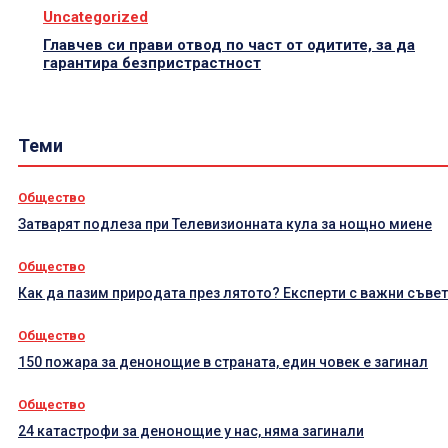
Uncategorized
Главчев си прави отвод по част от одитите, за да
гарантира безпристрастност
Теми
Общество
Затварят подлеза при Телевизионната кула за нощно миене
Общество
Как да пазим природата през лятото? Експерти с важни съве
Общество
150 пожара за денонощие в страната, един човек е загинал
Общество
24 катастрофи за денонощие у нас, няма загинали