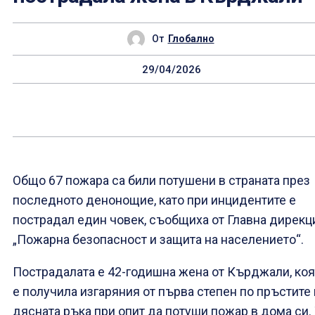
От
Глобално
29/04/2026
Общо 67 пожара са били потушени в страната през
последното денонощие, като при инцидентите е
пострадал един човек, съобщиха от Главна дирекц
„Пожарна безопасност и защита на населението“.
Пострадалата е 42-годишна жена от Кърджали, коя
е получила изгаряния от първа степен по пръстите 
дясната ръка при опит да потуши пожар в дома си.