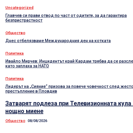
Uncategorized
Главчев си прави отвод по част от одитите, за да гарантира
безпристрастност
Общество
Днес отбелязваме Международния ден на котката
Политика
Ивайло Мирчев: Инцидентът край Кардам трябва да се разсл
като заплаха за НАТО
Политика
Лидерът на „Сияние“ призова за повече човечност след жест
престъпление в Пловдив
Затварят подлеза при Телевизионната кула
нощно миене
Общество
08/08/2026