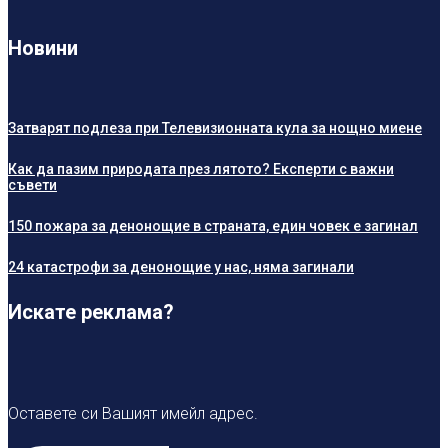
Новини
Затварят подлеза при Телевизионната кула за нощно миене
Как да пазим природата през лятото? Експерти с важни
съвети
150 пожара за денонощие в страната, един човек е загинал
24 катастрофи за денонощие у нас, няма загинали
Искате реклама?
Оставете си Вашият имейл адрес.