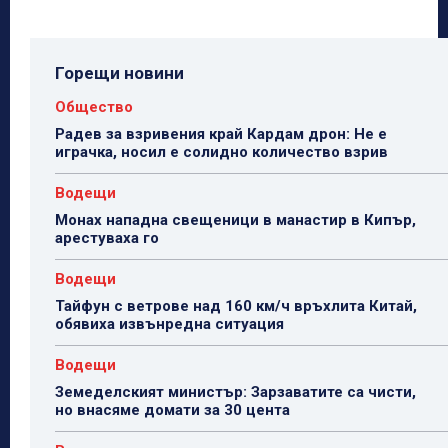
Горещи новини
Общество
Радев за взривения край Кардам дрон: Не е
играчка, носил е солидно количество взрив
Водещи
Монах нападна свещеници в манастир в Кипър,
арестуваха го
Водещи
Тайфун с ветрове над 160 км/ч връхлита Китай,
обявиха извънредна ситуация
Водещи
Земеделският министър: Зарзаватите са чисти,
но внасяме домати за 30 цента