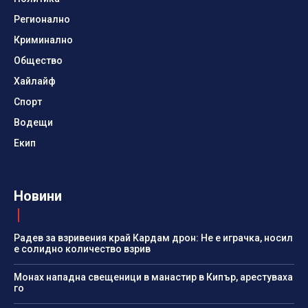
Регионално
Криминално
Общество
Хайлайф
Спорт
Водещи
Екип
Новини
Радев за взривения край Кардам дрон: Не е играчка, носил
е солидно количество взрив
Монах нападна свещеници в манастир в Кипър, арестуваха
го