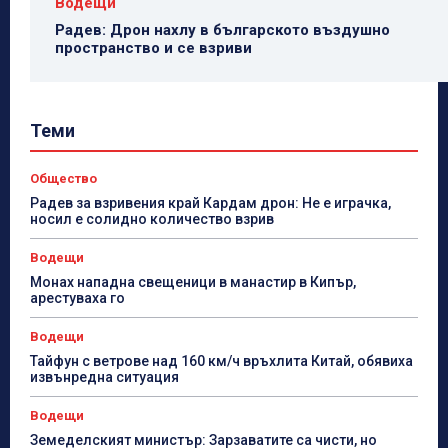
Водещи
Радев: Дрон нахлу в българското въздушно
пространство и се взриви
Теми
Общество
Радев за взривения край Кардам дрон: Не е играчка,
носил е солидно количество взрив
Водещи
Монах нападна свещеници в манастир в Кипър,
арестуваха го
Водещи
Тайфун с ветрове над 160 км/ч връхлита Китай, обявиха
извънредна ситуация
Водещи
Земеделският министър: Зарзаватите са чисти, но