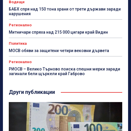
Водещи
БАБХ спря над 150 тона храни от трети държави заради
нарушения
Регионално
Митничари спряха над 215 000 цигари край Видин
Политика
МОСВ обяви за защитени четири вековни дървета
Регионално
РИОСВ – Велико Търново поиска спешни мерки заради
загинали бели щъркели край Габрово
Други публикации