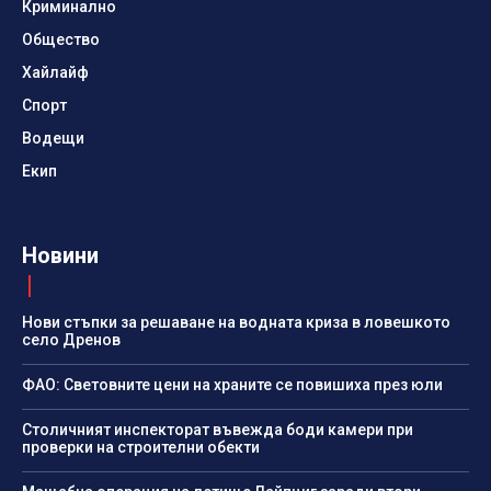
Криминално
Общество
Хайлайф
Спорт
Водещи
Екип
Новини
Нови стъпки за решаване на водната криза в ловешкото
село Дренов
ФАО: Световните цени на храните се повишиха през юли
Столичният инспекторат въвежда боди камери при
проверки на строителни обекти