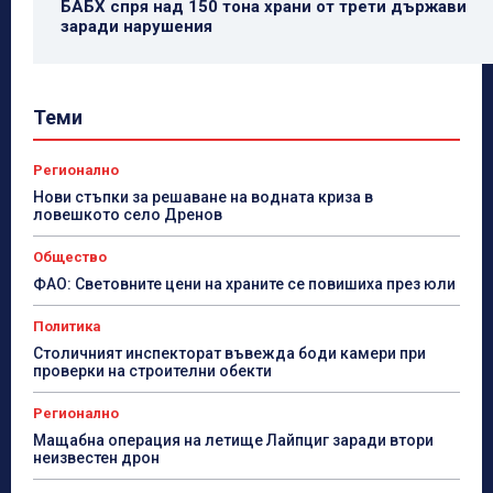
БАБХ спря над 150 тона храни от трети държави
заради нарушения
Теми
Регионално
Нови стъпки за решаване на водната криза в
ловешкото село Дренов
Общество
ФАО: Световните цени на храните се повишиха през юли
Политика
Столичният инспекторат въвежда боди камери при
проверки на строителни обекти
Регионално
Мащабна операция на летище Лайпциг заради втори
неизвестен дрон