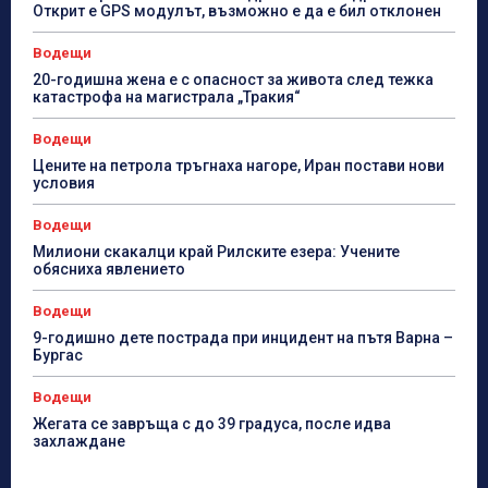
Открит е GPS модулът, възможно е да е бил отклонен
Водещи
20-годишна жена е с опасност за живота след тежка
катастрофа на магистрала „Тракия“
Водещи
Цените на петрола тръгнаха нагоре, Иран постави нови
условия
Водещи
Милиони скакалци край Рилските езера: Учените
обясниха явлението
Водещи
9-годишно дете пострада при инцидент на пътя Варна –
Бургас
Водещи
Жегата се завръща с до 39 градуса, после идва
захлаждане