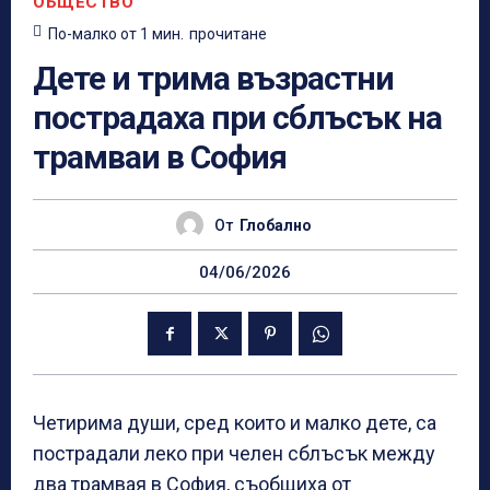
ОБЩЕСТВО
По-малко от 1
мин.
прочитане
Дете и трима възрастни
пострадаха при сблъсък на
трамваи в София
От
Глобално
04/06/2026
Четирима души, сред които и малко дете, са
пострадали леко при челен сблъсък между
два трамвая в София, съобщиха от