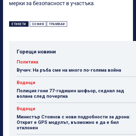
мерки за безопасност в участъка.
ЕТИКЕТИ
СОФИЯ
ТРАМВАИ
Горещи новини
Политика
Вучич: На ръба сме на много по-голяма война
Водещи
Полиция гони 77-годишен шофьор, седнал зад
волана след почерпка
Водещи
Министър Стоянов с нови подробности за дрона:
Открит е GPS модулът, възможно е да е бил
отклонен