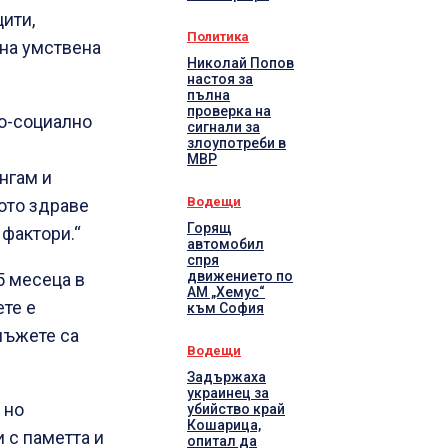
ити,
Политика
на умствена
Николай Попов
настоя за
пълна
проверка на
по-социално
сигнали за
злоупотреби в
МВР
нгам и
Водещи
ото здраве
Горящ
 фактори.“
автомобил
спря
движението по
5 месеца в
АМ „Хемус“
те е
към София
мъжете са
Водещи
Задържаха
украинец за
 но
убийство край
Кошарица,
 с паметта и
опитал да