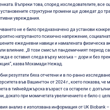
енката. Въпреки това, според изследователите, все о
 установените структурни промени ще доведат до тр
итивни увреждания.
чването не е било предназначено да установи конкре
ероятно натрупаното психично напрежение, социалнат
шените ежедневни навици и намалената физическа ак
али влияние. „В този смисъл пандемичният период са
ежда е оставил следа върху мозъка – дори и без пре
кция“, казва Мохамади Нежад.
бни резултати бяха отчетени и в по-ранно изследване
рситета във Вашингтон от 2024 г., което показва, че 
ета в тийнейджърска възраст са остарели с допълни
ни, докато при момичетата увеличението е било с цели
овия анализ е използвана информация от UK Biobank –