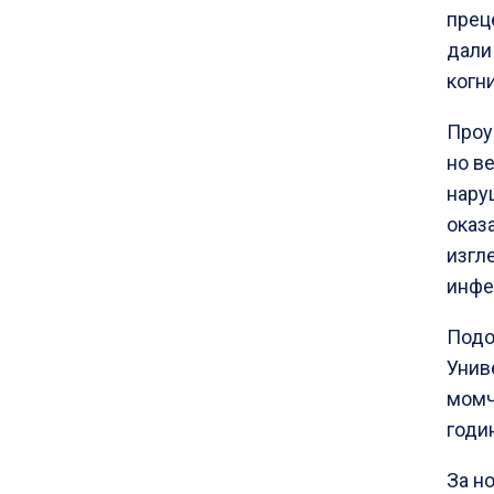
прец
дали
когн
Проу
но в
нару
оказ
изгл
инфе
Подо
Униве
момч
годи
За н