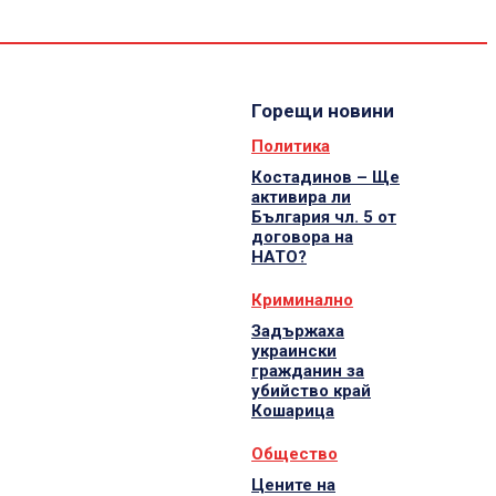
Спорт
Водещи
Екип
Горещи новини
Политика
Костадинов – Ще
активира ли
България чл. 5 от
договора на
НАТО?
Криминално
Задържаха
украински
гражданин за
убийство край
Кошарица
Общество
Цените на