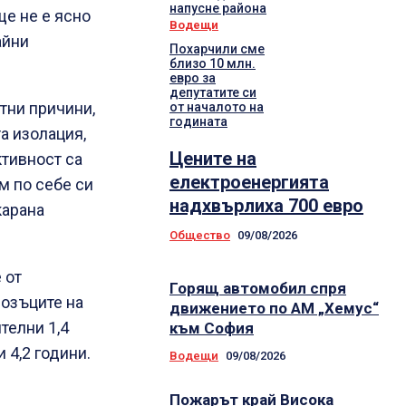
напусне района
ще не е ясно
Водещи
айни
Похарчили сме
близо 10 млн.
евро за
депутатите си
тни причини,
от началото на
годината
а изолация,
Цените на
тивност са
електроенергията
м по себе си
надхвърлиха 700 евро
карана
Общество
09/08/2026
 от
Горящ автомобил спря
мозъците на
движението по АМ „Хемус“
телни 1,4
към София
 4,2 години.
Водещи
09/08/2026
Пожарът край Висока