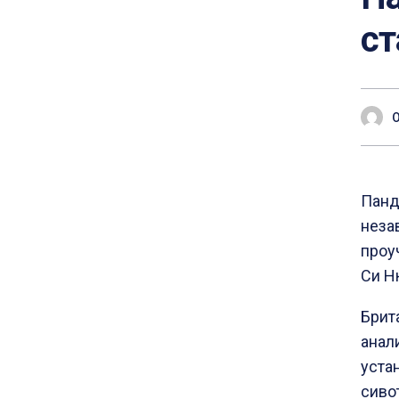
ст
Панд
неза
проу
Си Н
Брит
анал
уста
сиво