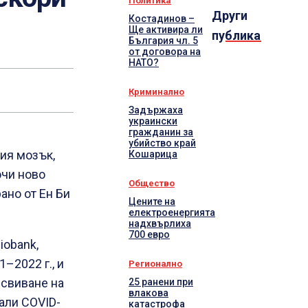
Политика
Други
Костадинов –
Ще активира ли
публикации
България чл. 5
от договора на
НАТО?
Криминално
Задържаха
украински
гражданин за
убийство край
ия мозък,
Кошарица
очи ново
Общество
ано от Ен Би
Цените на
електроенергията
надхвърлиха
700 евро
iobank,
–2022 г., и
Регионално
 свиване на
25 ранени при
влакова
али COVID-
катастрофа