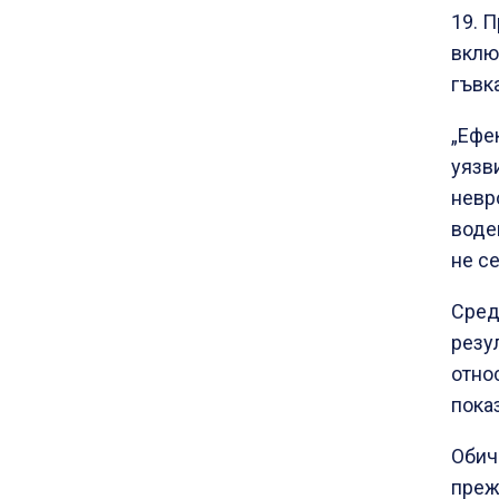
19. 
вклю
гъвк
„Ефе
уязв
невр
воде
не с
Средн
резу
отно
пока
Обич
преж