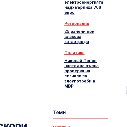
електроенергията
надхвърлиха 700
евро
Регионално
25 ранени при
влакова
катастрофа
Политика
Николай Попов
настоя за пълна
проверка на
сигнали за
злоупотреби в
МВР
Теми
скори