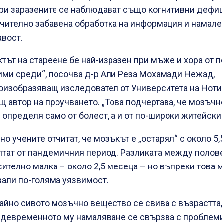
При заразените се наблюдават също когнитивни дефиц
чително забавена обработка на информация и намале
авост.
ктът на стареене бе най-изразен при мъже и хора от 
ими среди“, посочва д-р Али Реза Мохамади Нежад,
оизобразяващ изследовател от Университета на Ноти
щ автор на проучването. „Това подчертава, че мозъчн
е определя само от болест, а и от по-широки житейски
о учените отчитат, че мозъкът е „остарял“ с около 5,
лтат от пандемичния период. Разликата между полове
сително малка – около 2,5 месеца – но въпреки това 
зали по-голяма уязвимост.
айно сивото мозъчно вещество се свива с възрастта,
девременното му намаляване се свързва с проблеми