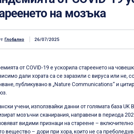
ареенето на мозъка
26/07/2025
От
Глобално
емията от COVID-19 е ускорила стареенето на човешк
висимо дали хората са се заразили с вируса или не, с
чване, публикувано в „Nature Communications“ и цитир
юз.
ански учени, използвайки данни от голямата база UK B
изират мозъчни сканирания, направени в периода 2021
новяват видими признаци на стареене – включително
то вещество – дори при хора, които не са преболедув