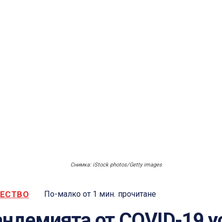
Снимка: iStock photos/Getty images
ЕСТВО
По-малко от 1
мин.
прочитане
ндемията от COVID-19 у