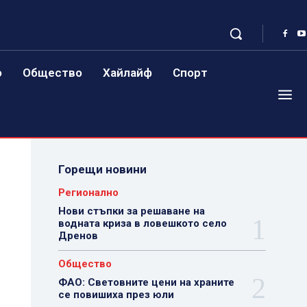
о
Общество
Хайлайф
Спорт
Горещи новини
Регионално
Нови стъпки за решаване на
водната криза в ловешкото село
Дренов
Общество
ФАО: Световните цени на храните
се повишиха през юли