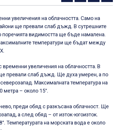
нни увеличения на облачността. Само на
райони ще превали слаб дъжд. В сутрешните
по поречията видимостта ще бъде намалена.
 Максималните температури ще бъдат между
Х.
с временни увеличения на облачността. В
е превали слаб дъжд. Ще духа умерен, а по
д-северозапад. Максималната температура на
0 метра – около 15°.
ево, преди обяд с разкъсана облачност. Ще
запад, а след обяд – от изток-югоизток.
°. Температурата на морската вода е около