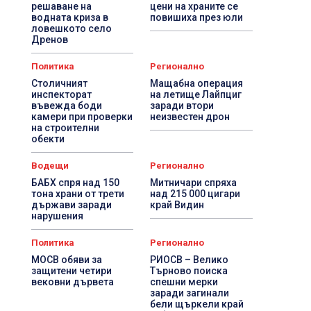
решаване на
цени на храните се
водната криза в
повишиха през юли
ловешкото село
Дренов
Политика
Регионално
Столичният
Мащабна операция
инспекторат
на летище Лайпциг
въвежда боди
заради втори
камери при проверки
неизвестен дрон
на строителни
обекти
Водещи
Регионално
БАБХ спря над 150
Митничари спряха
тона храни от трети
над 215 000 цигари
държави заради
край Видин
нарушения
Политика
Регионално
МОСВ обяви за
РИОСВ – Велико
защитени четири
Търново поиска
вековни дървета
спешни мерки
заради загинали
бели щъркели край