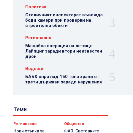
Политика
Столичният инспекторат въвежда
боди камери при проверки на
строителни обекти
Регионално
Мащабна операция на летище
Лайпциг заради втори неизвестен
дрон
Водещи
БАБХ спря над 150 тона храни от
трети държави заради нарушения
Теми
Регионално
Общество
Нови стъпки за
ФАО: Световните