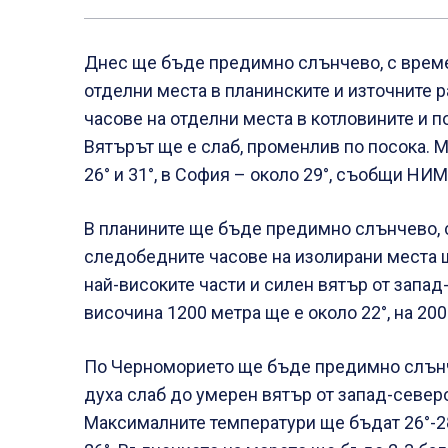
Днес ще бъде предимно слънчево, с време
отделни места в планинските и източните 
часове на отделни места в котловините и 
Вятърът ще е слаб, променлив по посока.
26° и 31°, в София – около 29°, съобщи НИМ
В планините ще бъде предимно слънчево, 
следобедните часове на изолирани места щ
най-високите части и силен вятър от запа
височина 1200 метра ще е около 22°, на 200
По Черноморието ще бъде предимно слънч
духа слаб до умерен вятър от запад-северо
Максималните температури ще бъдат 26°-28