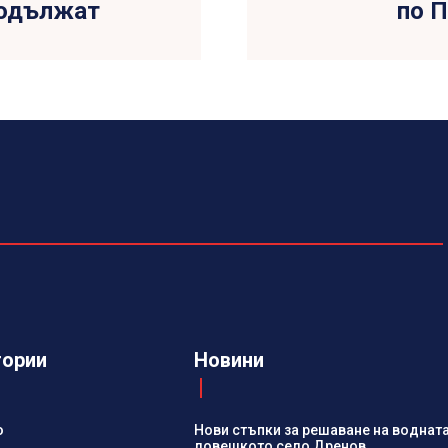
родължат
по 
гории
Новини
о
Нови стъпки за решаване на водната
ловешкото село Дренов