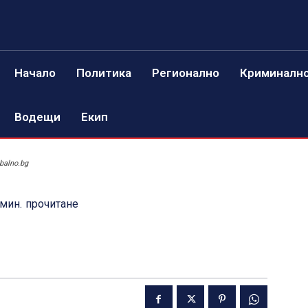
Начало
Политика
Регионално
Криминалн
Водещи
Екип
balno.bg
мин.
прочитане