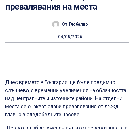
превалявания на места
От
Глобално
04/05/2026
Днес времето в България ще бъде предимно
слънчево, с временни увеличения на облачността
над централните и източните райони. На отделни
места се очакват слаби превалявания от дъжд,
главно в следобедните часове.
Ще духа слаб до умерен вятър от северозапад, а в