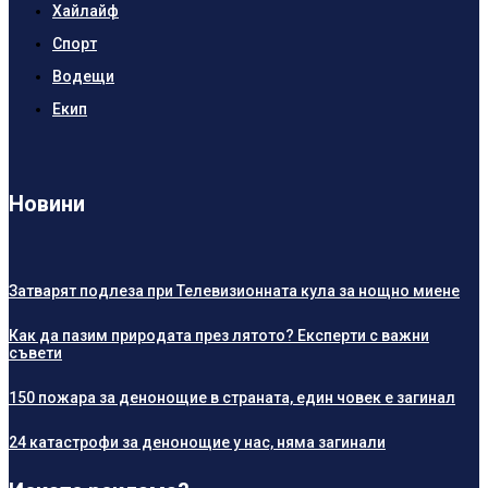
Хайлайф
Спорт
Водещи
Екип
Новини
Затварят подлеза при Телевизионната кула за нощно миене
Как да пазим природата през лятото? Експерти с важни
съвети
150 пожара за денонощие в страната, един човек е загинал
24 катастрофи за денонощие у нас, няма загинали