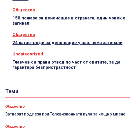
Общество
150 пожара за денонощие в страната, един човек е
загинал
Общество
24 катастрофи за денонощие у нас, няма загинали
Uncategorized
Главчев си прави отвод по част от одитите, за да
гарантира безпристрастност
Теми
Общество
Затварят подлеза при Телевизионната кула за нощно миене
Общество