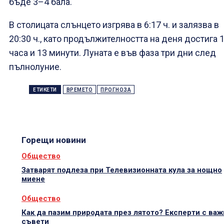
бъде 3–4 бала.
В столицата слънцето изгрява в 6:17 ч. и залязва в
20:30 ч., като продължителността на деня достига 
часа и 13 минути. Луната е във фаза три дни след
пълнолуние.
ЕТИКЕТИ
ВРЕМЕТО
ПРОГНОЗА
Горещи новини
Общество
Затварят подлеза при Телевизионната кула за нощно
миене
Общество
Как да пазим природата през лятото? Експерти с важ
съвети