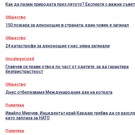
Как да пазим природата през лятото? Експерти с важни съве
Общество
150 пожара за денонощие в страната, един човек е загинал
Общество
24 катастрофи за денонощие у нас, няма загинали
Uncategorized
Главчев си прави отвод по част от одитите, за да гарантира
безпристрастност
Общество
Днес отбелязваме Международния ден на котката
Политика
Ивайло Мирчев: Инцидентът край Кардам трябва да се разсл
като заплаха за НАТО
Политика