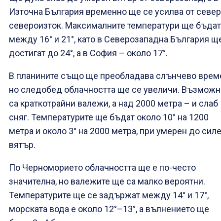
Източна България временно ще се усилва от север
североизток. Максималните температури ще бъдат
между 16° и 21°, като в Северозападна България щ
достигат до 24°, а в София – около 17°.
В планините също ще преобладава слънчево врем
но следобед облачността ще се увеличи. Възможн
са краткотрайни валежи, а над 2000 метра – и слаб
сняг. Температурите ще бъдат около 10° на 1200
метра и около 3° на 2000 метра, при умерен до сил
вятър.
По Черноморието облачността ще е по-често
значителна, но валежите ще са малко вероятни.
Температурите ще се задържат между 14° и 17°,
морската вода е около 12°–13°, а вълнението ще