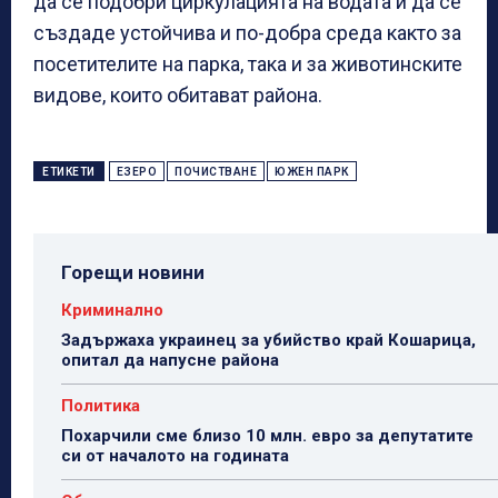
да се подобри циркулацията на водата и да се
създаде устойчива и по-добра среда както за
посетителите на парка, така и за животинските
видове, които обитават района.
ЕТИКЕТИ
ЕЗЕРО
ПОЧИСТВАНЕ
ЮЖЕН ПАРК
Горещи новини
Криминално
Задържаха украинец за убийство край Кошарица,
опитал да напусне района
Политика
Похарчили сме близо 10 млн. евро за депутатите
си от началото на годината