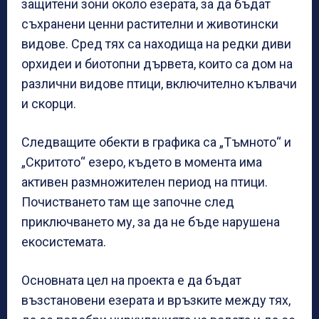
защитени зони около езерата, за да бъдат
съхранени ценни растителни и животински
видове. Сред тях са находища на редки диви
орхидеи и биотопни дървета, които са дом на
различни видове птици, включително кълвачи
и скорци.
Следващите обекти в графика са „Тъмното“ и
„Скритото“ езеро, където в момента има
активен размножителен период на птици.
Почистването там ще започне след
приключването му, за да не бъде нарушена
екосистемата.
Основната цел на проекта е да бъдат
възстановени езерата и връзките между тях,