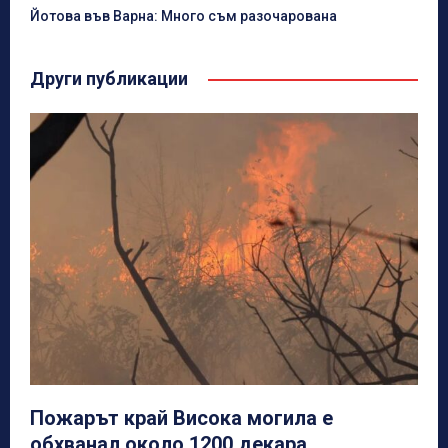
Йотова във Варна: Много съм разочарована
Други публикации
Пожарът край Висока могила е
обхванал около 1200 декара