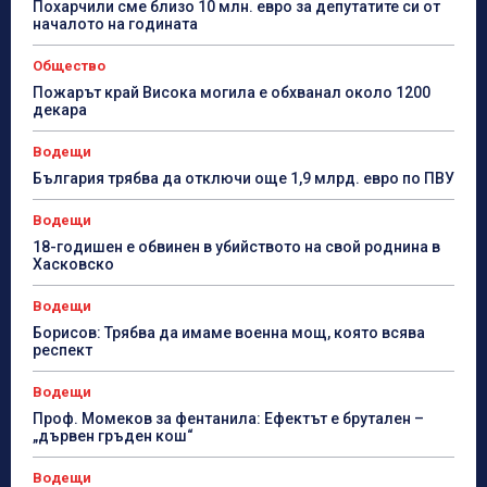
Похарчили сме близо 10 млн. евро за депутатите си от
началото на годината
Общество
Пожарът край Висока могила е обхванал около 1200
декара
Водещи
България трябва да отключи още 1,9 млрд. евро по ПВУ
Водещи
18-годишен е обвинен в убийството на свой роднина в
Хасковско
Водещи
Борисов: Трябва да имаме военна мощ, която всява
респект
Водещи
Проф. Момеков за фентанила: Ефектът е брутален –
„дървен гръден кош“
Водещи