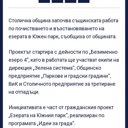
Столична община започва същинската работа
по почистването и възстановяването на
езерата в Южен парк, съобщиха от общината.
Проектът стартира с дейности по „Безименно
езеро 4“, като в работата ще участват екипи на
дирекция „Зелена система“, Общинско
предприятие „Паркове и градски градини“,
ВиК и Столичното предприятие за третиране
на отпадъци.
Инициативата е част от гражданския проект
„Езерата на Южния парк“, реализиран по
програмата „Идеи за града“.