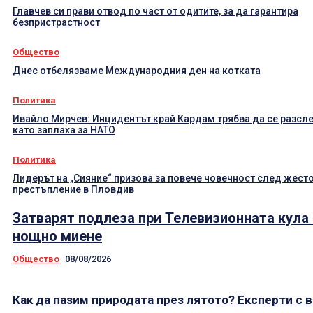
Главчев си прави отвод по част от одитите, за да гарантира
безпристрастност
Общество
Днес отбелязваме Международния ден на котката
Политика
Ивайло Мирчев: Инцидентът край Кардам трябва да се разсл
като заплаха за НАТО
Политика
Лидерът на „Сияние“ призова за повече човечност след жест
престъпление в Пловдив
Затварят подлеза при Телевизионната кула
нощно миене
Общество
08/08/2026
Как да пазим природата през лятото? Експерти с 