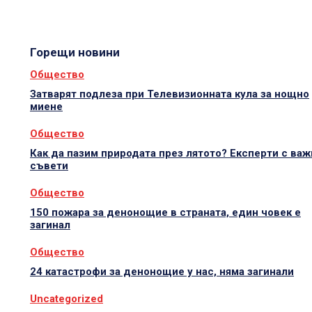
Горещи новини
Общество
Затварят подлеза при Телевизионната кула за нощно
миене
Общество
Как да пазим природата през лятото? Експерти с важ
съвети
Общество
150 пожара за денонощие в страната, един човек е
загинал
Общество
24 катастрофи за денонощие у нас, няма загинали
Uncategorized