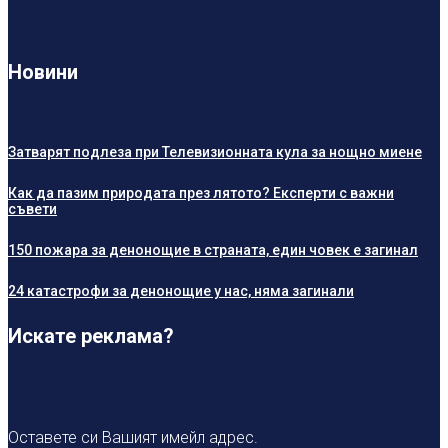
Новини
Затварят подлеза при Телевизионната кула за нощно миене
Как да пазим природата през лятото? Експерти с важни
съвети
150 пожара за денонощие в страната, един човек е загинал
24 катастрофи за денонощие у нас, няма загинали
Искате реклама?
Оставете си Вашият имейл адрес.