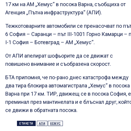
17 км на АМ „Хемус“ в посока Варна, съобщиха от
Агенция „Пътна инфраструктура“ (АПИ).
Тежкотоварните автомобили се пренасочват по път 
6 София – Саранци – път III-1001 Горно Камарци – 
I-1 София – Ботевград – АМ „Хемус“.
От АПИ апелират шофьорите да се движат с
повишено внимание и съобразена скорост.
БТА припомня, че по-рано днес катастрофа между
два тира блокира автомагистрала „Хемус“ в посока
Варна при 17 км. ТИР, движещ се в посока София, е
преминал през мантинелата и е блъснал друг, койт
се движи в обратната посока.
ЕТИКЕТИ
АПИ
ХЕМУС