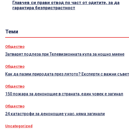
Главчев си прави отвод по част от одитите, за да
гарантира безпристрастност
Теми
Общество
Затварят подлеза при Телевизионната кула за нощно миене
Общество
Как да пазим природата през лятото? Експерти с важни съве
Общество
150 пожара за денонощие в страната, един човек е загинал
Общество
24 катастрофи за денонощие у нас, няма загинали
Uncategorized