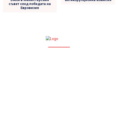
съвет след победата на
Евровизия
УСЛОВИЯ ЗА ПОЛЗВАНЕ
ПОЛИТИКА ЗА ПОВЕРИТЕЛНОСТ
Ние сме независима онлайн медия, посветена на
предоставянето на навременна, достоверна и
обективна информация. С нашия екип от опитни
журналисти и редактори, покриваме актуални теми от
България и света – политика, общество, криминални
новини, култура и още. Стремим се да бъдем гласът на
истината и да информираме обществото.