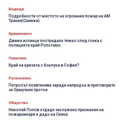
Водещи
Подробности от мястото на огромния пожар на АМ
Тракия(Снимки)
Криминално
Двама испанци пострадаха тежко след гонка с
полицията край Ропотамо
Политика
Край на кризата с боклука в София?
Регионално
Петролът поевтинява заради напредък в преговорите
за Ормузкия проток
Общество
Николай Попов отдаде заслужено признание на
пожарникаря и дядо на Сияна