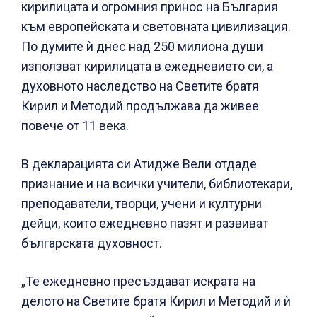
кирилицата и огромния принос на България
към европейската и световната цивилизация.
По думите ѝ днес над 250 милиона души
използват кирилицата в ежедневието си, а
духовното наследство на Светите братя
Кирил и Методий продължава да живее
повече от 11 века.
В декларацията си Атидже Вели отдаде
признание и на всички учители, библиотекари,
преподаватели, творци, учени и културни
дейци, които ежедневно пазят и развиват
българската духовност.
„Те ежедневно пресъздават искрата на
делото на Светите братя Кирил и Методий и ѝ