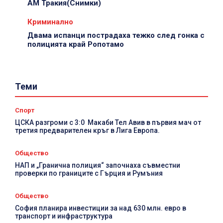
АМ Тракия(Снимки)
Криминално
Двама испанци пострадаха тежко след гонка с
полицията край Ропотамо
Теми
Спорт
Д
ЦСКА разгроми с 3:0 Макаби Тел Авив в първия мач от
третия предварителен кръг в Лига Европа.
п
Общество
НАП и „Гранична полиция“ започнаха съвместни
проверки по границите с Гърция и Румъния
Общество
София планира инвестиции за над 630 млн. евро в
транспорт и инфраструктура