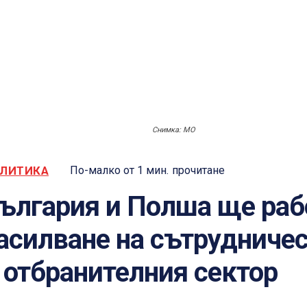
Снимка: МО
ЛИТИКА
По-малко от 1
мин.
прочитане
ългария и Полша ще раб
асилване на сътрудниче
 отбранителния сектор