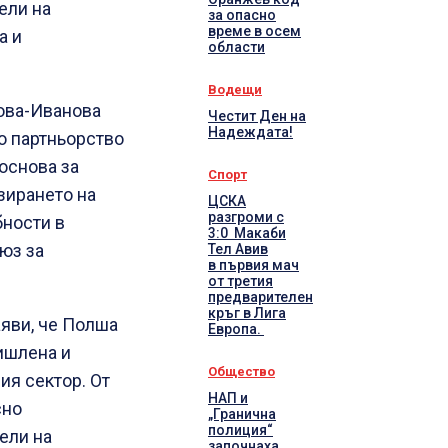
ели на
за опасно
време в осем
а и
области
Водещи
ова-Иванова
Честит Ден на
Надеждата!
о партньорство
основа за
Спорт
зирането на
ЦСКА
разгроми с
бности в
3:0 Макаби
юз за
Тел Авив
в първия мач
от третия
предварителен
кръг в Лига
яви, че Полша
Европа.
ишлена и
Общество
ия сектор. От
НАП и
сно
„Гранична
полиция“
ели на
започнаха