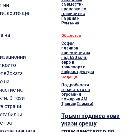
съвместни
етни
проверки по
ти, които ще
границите с
Гърция и
Румъния
а на
Общество
София
планира
инвестиции за
низационни
над 630 млн.
евро в
с които
транспорт и
инфраструктура
опейската
Водещи
о на
Подробности
частие на
от мястото на
огромния
ти. В този
пожар на АМ
Тракия(Снимки)
е страни.
 стабилни
Тръмп подписа нови
ст за
укази срещу
гражданството по
по следващата