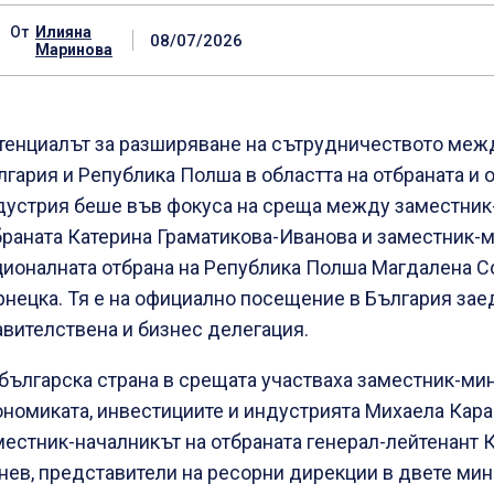
От
Илияна
08/07/2026
Маринова
тенциалът за разширяване на сътрудничеството меж
лгария и Република Полша в областта на отбраната и 
дустрия беше във фокуса на среща между заместник
браната Катерина Граматикова-Иванова и заместник-
ционалната отбрана на Република Полша Магдалена С
рнецка. Тя е на официално посещение в България зае
авителствена и бизнес делегация.
 българска страна в срещата участваха заместник-ми
ономиката, инвестициите и индустрията Михаела Кар
местник-началникът на отбраната генерал-лейтенант
нев, представители на ресорни дирекции в двете мин