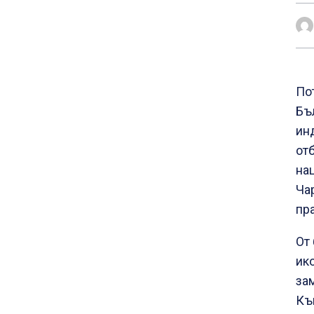
По
Бъ
ин
от
на
Ча
пр
От
ик
за
Къ