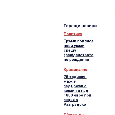
Спорт
Водещи
Екип
Горещи новини
Политика
Тръмп подписа
нови укази
срещу
гражданството
по рождение
Криминално
75-годишен
мъж е
задържан с
кокаин и над
1800 евро при
акция в
Разградско
Общество