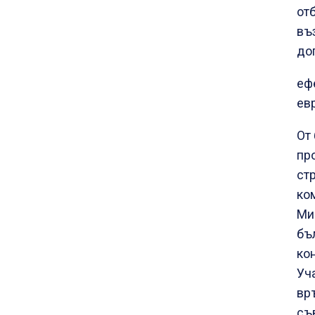
от
въ
до
еф
ев
От
про
ст
ко
Ми
бъ
ко
Уч
вр
съ