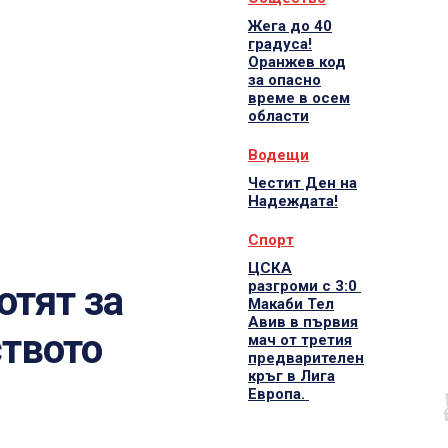
Жега до 40
градуса!
Оранжев код
за опасно
време в осем
области
Водещи
Честит Ден на
Надеждата!
Спорт
ЦСКА
разгроми с 3:0
отят за
Макаби Тел
Авив в първия
ството
мач от третия
предварителен
кръг в Лига
Европа.