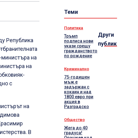
Теми
Политика
Други
Тръмп
ду Република
подписа нови
публикации
укази срещу
отбранителната
гражданството
по рождение
-министъра на
министъра на
Криминално
обковияк-
75-годишен
мъж е
дно с
задържан с
кокаин и над
1800 евро при
акция в
нистърът на
Разградско
адимова
Общество
 Красимир
Жега до 40
истерства. В
градуса!
Оранжев код