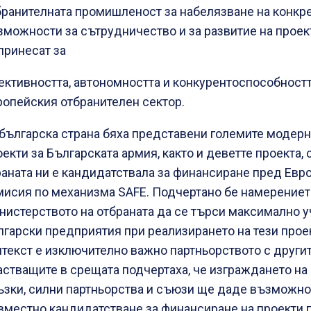
бранителната промишленост за набелязване на конкр
зможности за сътрудничество и за развитие на проек
принесат за
ективността, автономността и конкурентоспособностт
ропейския отбранителен сектор.
 българска страна бяха представени големите модер
екти за Българската армия, както и деветте проекта, 
раната ни е кандидатствала за финансиране пред Евр
мисия по механизма SAFE. Подчертано бе намерениет
нистерството на отбраната да се търси максимално у
лгарски предприятия при реализирането на тези проек
нтекст е изключително важно партньорството с другит
астващите в срещата подчертаха, че изграждането на
ъзки, силни партньорства и съюзи ще даде възможно
вместно кандидатстване за финансиране на проекти 