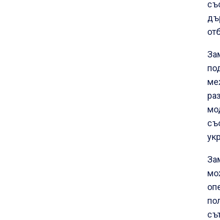
съ
дъ
от
За
по
ме
ра
мо
съ
ук
За
мо
оп
по
съ