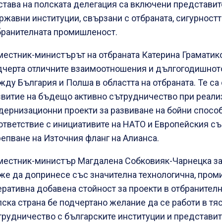
става на полската делегация са включени представит
ржавни институции, свързани с отбраната, сигурностт
бранителната промишленост.
местник-министърът на отбраната Катерина Граматик
дчерта отличните взаимоотношения и дългогодишнот
жду България и Полша в областта на отбраната. Те са 
звитие на бъдещо активно сътрудничество при реали
дернизационни проекти за развиване на бойни спосо
ответствие с инициативите на НАТО и Европейския съ
репване на Източния фланг на Алианса.
местник-министър Магдалена Собковияк-Чарнецка за
же да допринесе със значителна технологична, пром
еративна добавена стойност за проекти в отбранителн
лска страна бе подчертано желание да се работи в тя
трудничество с българските институции и представит