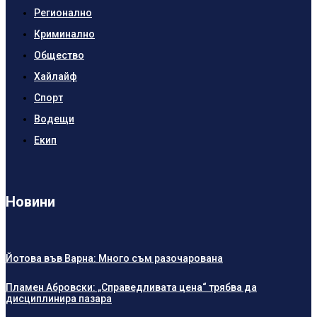
Регионално
Криминално
Общество
Хайлайф
Спорт
Водещи
Екип
Новини
Йотова във Варна: Много съм разочарована
Пламен Абровски: „Справедливата цена“ трябва да
дисциплинира пазара