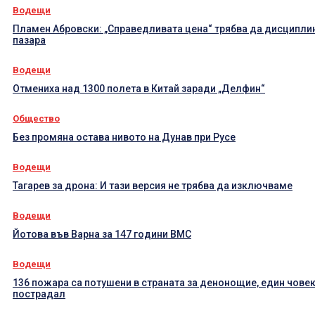
Водещи
Пламен Абровски: „Справедливата цена“ трябва да дисципли
пазара
Водещи
Отмениха над 1300 полета в Китай заради „Делфин“
Общество
Без промяна остава нивото на Дунав при Русе
Водещи
Тагарев за дрона: И тази версия не трябва да изключваме
Водещи
Йотова във Варна за 147 години ВМС
Водещи
136 пожара са потушени в страната за денонощие, един човек
пострадал