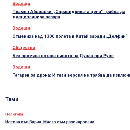
Водещи
Пламен Абровски: „Справедливата цена“ трябва да
дисциплинира пазара
Водещи
Отмениха над 1300 полета в Китай заради „Делфин“
Общество
Без промяна остава нивото на Дунав при Русе
Водещи
Тагарев за дрона: И тази версия не трябва да изклю
Теми
Политика
Йотова във Варна: Много съм разочарована