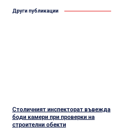
Други публикации
Столичният инспекторат въвежда
боди камери при проверки на
строителни обекти