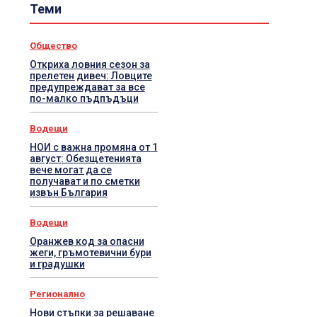
Теми
Общество
Откриха ловния сезон за
прелетен дивеч: Ловците
предупреждават за все
по-малко пъдпъдъци
Водещи
НОИ с важна промяна от 1
август: Обезщетенията
вече могат да се
получават и по сметки
извън България
Водещи
Оранжев код за опасни
жеги, гръмотевични бури
и градушки
Регионално
Нови стъпки за решаване