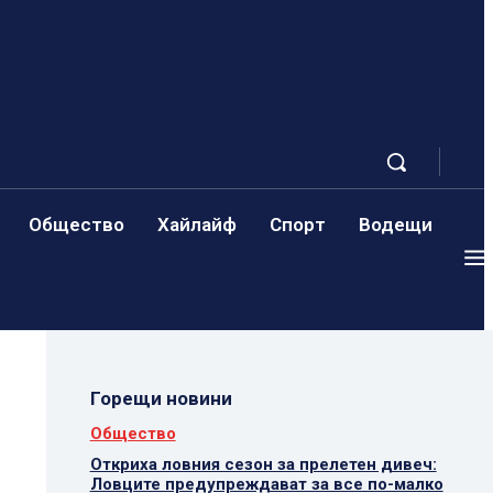
Общество
Хайлайф
Спорт
Водещи
Горещи новини
Общество
Откриха ловния сезон за прелетен дивеч:
Ловците предупреждават за все по-малко