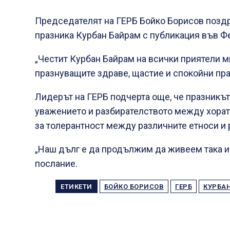
Председателят на ГЕРБ Бойко Борисов позд
празника Курбан Байрам с публикация във Ф
„Честит Курбан Байрам на всички приятели м
празнуващите здраве, щастие и спокойни пр
Лидерът на ГЕРБ подчерта още, че празникът
уважението и разбирателството между хората
за толерантност между различните етноси и 
„Наш дълг е да продължим да живеем така и
послание.
ЕТИКЕТИ
БОЙКО БОРИСОВ
ГЕРБ
КУРБА