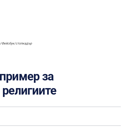
в/Фейсбук/стопкадър
 пример за
 религиите