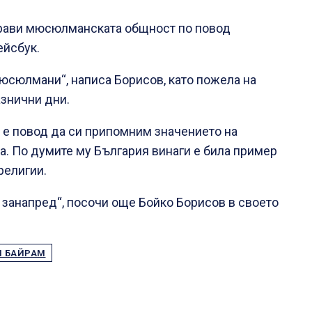
рави мюсюлманската общност по повод
ейсбук.
юсюлмани“, написа Борисов, като пожела на
азнични дни.
 е повод да си припомним значението на
. По думите му България винаги е била пример
религии.
 занапред“, посочи още Бойко Борисов в своето
Н БАЙРАМ