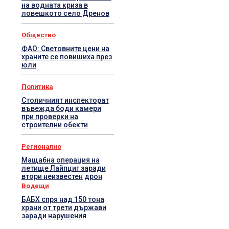
на водната криза в
ловешкото село Дренов
Общество
ФАО: Световните цени на
храните се повишиха през
юли
Политика
Столичният инспекторат
въвежда боди камери
при проверки на
строителни обекти
Регионално
Мащабна операция на
летище Лайпциг заради
втори неизвестен дрон
Водещи
БАБХ спря над 150 тона
храни от трети държави
заради нарушения