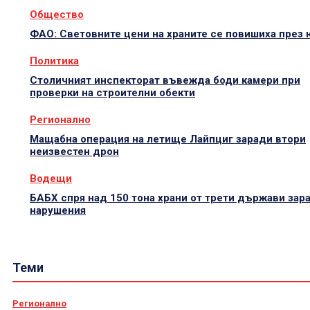
Общество
ФАО: Световните цени на храните се повишиха през
Политика
Столичният инспекторат въвежда боди камери при
проверки на строителни обекти
Регионално
Мащабна операция на летище Лайпциг заради втори
неизвестен дрон
Водещи
БАБХ спря над 150 тона храни от трети държави зар
нарушения
Теми
Регионално