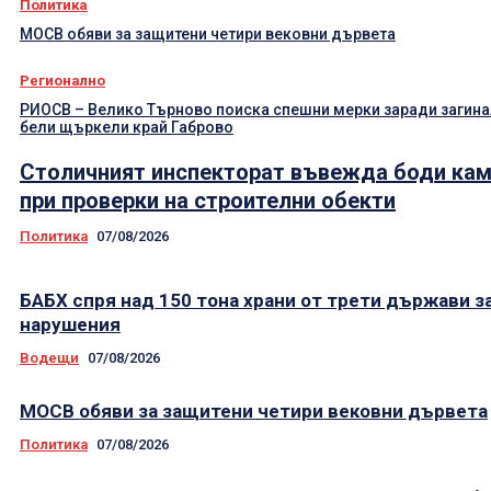
Политика
МОСВ обяви за защитени четири вековни дървета
Регионално
РИОСВ – Велико Търново поиска спешни мерки заради загин
бели щъркели край Габрово
Столичният инспекторат въвежда боди ка
при проверки на строителни обекти
Политика
07/08/2026
БАБХ спря над 150 тона храни от трети държави з
нарушения
Водещи
07/08/2026
МОСВ обяви за защитени четири вековни дървета
Политика
07/08/2026