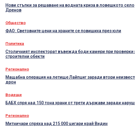
Нови стъпки за решаване на водната криза в ловешкото село
Дренов
Общество
ФАО: Световните цени на храните се повишиха през юли
Политика
Столичният инспекторат въвежда боди камери при проверки 
строителни обекти
Регионално
Мащабна операция на летище Лайпциг заради втори неизвест
дрон
Водещи
БАБХ спря над 150 тона храни от трети държави заради нару
Регионално
Митничари спряха над 215 000 цигари край Видин