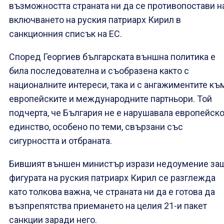
възможността страната ни да се противопостави н
включването на руския патриарх Кирил в
санкционния списък на ЕС.
Според Георгиев българската външна политика е
била последователна и съобразена както с
националните интереси, така и с ангажиментите къ
европейските и международните партньори. Той
подчерта, че България не е нарушавала европейск
единство, особено по теми, свързани със
сигурността и отбраната.
Бившият външен министър изрази недоумение за
фигурата на руския патриарх Кирил се разглежда
като толкова важна, че страната ни да е готова да
възпрепятства приемането на целия 21-и пакет
санкции заради него.