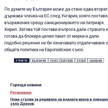
По думите му България може да стане едва вторат
държава членка на ЕС след Унгария, която поставя
възражения срещу санкционирането на патриарх
Кирил. Затова той постави въпроса дали страната 
готова да блокира целия пакет от мерки и дали
подобно решение не би означавало отдалечаване о
общата политика на Европейския съюз.
ЕТИКЕТИ
БЪЛГАРИЯ
ГЕОРГ ГЕОРГИЕВ
РУСИЯ
САНКЦИИ
Горещи новини
Регионално
Нови стъпки за решаване на водната криза в ловешк
село Дренов