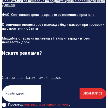
Нови стъпки за решаване на водната криза в ловешкото село
Дренов
ФАО: Световните цени на храните се повишиха през юли
Столичният инспекторат въвежда боди камери при проверки
на строителни обекти
Мащабна операция на летище Лайпциг заради втори
неизвестен дрон
Искате реклама?
Оставете си Вашият имейл адрес.
АБОНИРАЙ СЕ
Прочетох
политиката за поверителност
.