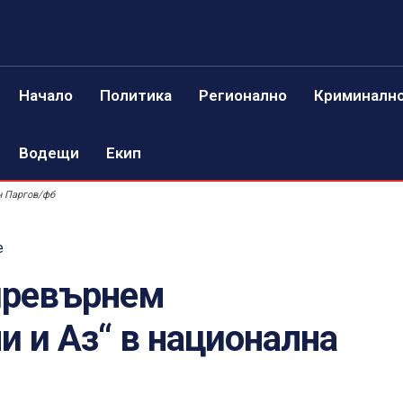
Начало
Политика
Регионално
Криминалн
Водещи
Екип
н Паргов/фб
е
 превърнем
и и Аз“ в национална