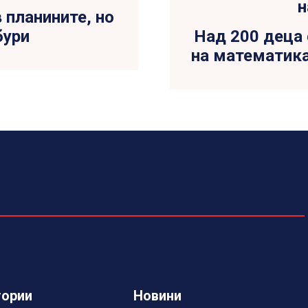
 планините, но
бури
Над 200 деца
на математика
гории
Новини