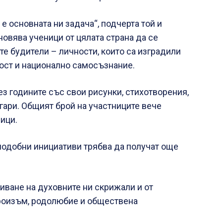
е основната ни задача“, подчерта той и
новява ученици от цялата страна да се
те будители – личности, които са изградили
ост и национално самосъзнание.
з годините със свои рисунки, стихотворения,
лгари. Общият брой на участниците вече
ици.
подобни инициативи трябва да получат още
иване на духовните ни скрижали и от
роизъм, родолюбие и обществена