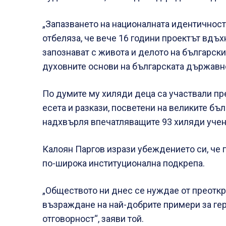
„Запазването на националната идентичност 
отбеляза, че вече 16 години проектът вдъх
запознават с живота и делото на български
духовните основи на българската държавн
По думите му хиляди деца са участвали пре
есета и разкази, посветени на великите бъ
надхвърля впечатляващите 93 хиляди учен
Калоян Паргов изрази убеждението си, че 
по-широка институционална подкрепа.
„Обществото ни днес се нуждае от преоткр
възраждане на най-добрите примери за ге
отговорност“, заяви той.