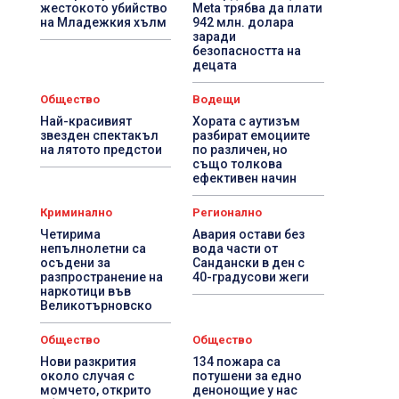
жестокото убийство
Meta трябва да плати
на Младежкия хълм
942 млн. долара
заради
безопасността на
децата
Общество
Водещи
Най-красивият
Хората с аутизъм
звезден спектакъл
разбират емоциите
на лятото предстои
по различен, но
също толкова
ефективен начин
Криминално
Регионално
Четирима
Авария остави без
непълнолетни са
вода части от
осъдени за
Сандански в ден с
разпространение на
40-градусови жеги
наркотици във
Великотърновско
Общество
Общество
Нови разкрития
134 пожара са
около случая с
потушени за едно
момчето, открито
денонощие у нас