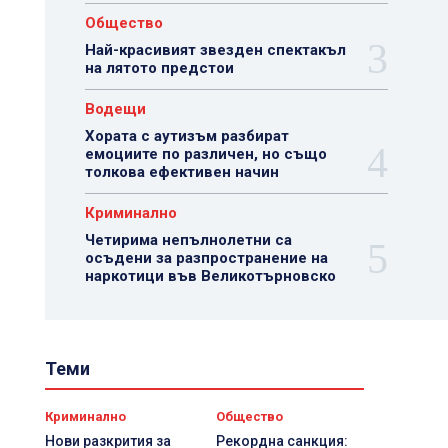
Общество
Най-красивият звезден спектакъл
на лятото предстои
Водещи
Хората с аутизъм разбират
емоциите по различен, но също
толкова ефективен начин
Криминално
Четирима непълнолетни са
осъдени за разпространение на
наркотици във Великотърновско
Теми
Криминално
Общество
Нови разкрития за
Рекордна санкция: