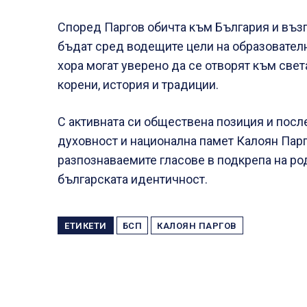
Според Паргов обичта към България и възп
бъдат сред водещите цели на образователна
хора могат уверено да се отворят към свет
корени, история и традиции.
С активната си обществена позиция и посл
духовност и национална памет Калоян Пар
разпознаваемите гласове в подкрепа на ро
българската идентичност.
ЕТИКЕТИ
БСП
КАЛОЯН ПАРГОВ