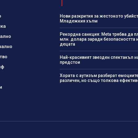
о
Нови разкрития за жестокото убийст
Младежкия хълм
ика
Рекордна санкция: Meta трябва да п
нално
млн. долара заради безопасността 
децата
нално
тво
Най-красивият звезден спектакъл н
предстои
йф
Хората с аутизъм разбират емоциите
различен, но също толкова ефектив
и