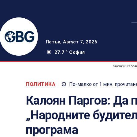
Петък, Август 7, 2026
27.7
София
C
Снимка: Калоя
ПОЛИТИКА
По-малко от 1
мин.
прочитан
Калоян Паргов: Да
„Народните будител
програма