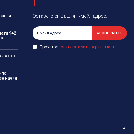
во на
Оставете си Вашият имейл адрес.
лати 942
АБОНИРАЙ СЕ
на
Прочетох
политиката за поверителност
.
а лятото
 по
ен начин