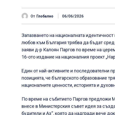
06/06/2026
От
Глобално
Запазването на националната идентичност 
любов към България трябва да бъдат сред
заяви д-р Калоян Паргов по време на цере
16-ото издание на националния проект „Нар
Един от най-активните и последователни п
позицията, че българското образование тр
националните ценности, историята и духовн
По време на събитието Паргов предложи М
внесе в Министерския съвет идея за създ
будители и Аз“, която да надгради вече до