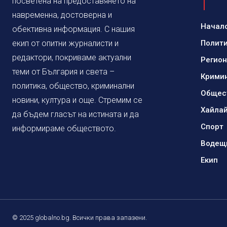
посветена на предоставянето на
навременна, достоверна и
Начал
обективна информация. С нашия
екип от опитни журналисти и
Полит
редактори, покриваме актуални
Регио
теми от България и света –
Крими
политика, общество, криминални
Общес
новини, култура и още. Стремим се
Хайла
да бъдем гласът на истината и да
Спорт
информираме обществото.
Водещ
Екип
© 2025 globalno.bg. Всички права запазени.