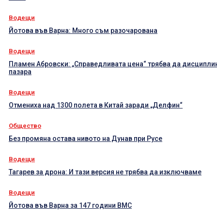
Водещи
Йотова във Варна: Много съм разочарована
Водещи
Пламен Абровски: „Справедливата цена“ трябва да дисципли
пазара
Водещи
Отмениха над 1300 полета в Китай заради „Делфин“
Общество
Без промяна остава нивото на Дунав при Русе
Водещи
Тагарев за дрона: И тази версия не трябва да изключваме
Водещи
Йотова във Варна за 147 години ВМС