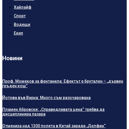
Хайлайф
Спорт
Водещи
Екип
Новини
Проф. Момеков за фентанила: Ефектът е брутален – „дървен
гръден кош“
Йотова във Варна: Много съм разочарована
Пламен Абровски: „Справедливата цена“ трябва да
дисциплинира пазара
Отмениха над 1300 полета в Китай заради „Делфин“