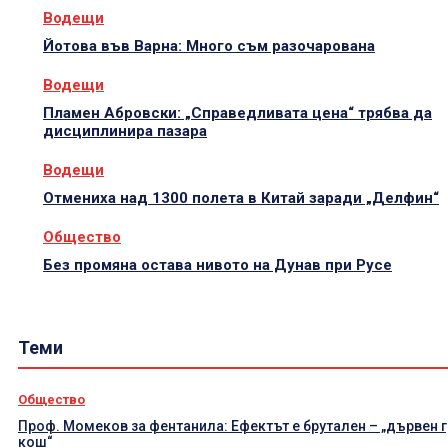
Водещи
Йотова във Варна: Много съм разочарована
Водещи
Пламен Абровски: „Справедливата цена“ трябва да
дисциплинира пазара
Водещи
Отмениха над 1300 полета в Китай заради „Делфин“
Общество
Без промяна остава нивото на Дунав при Русе
Теми
Общество
Проф. Момеков за фентанила: Ефектът е брутален – „дървен 
кош“