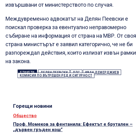
извършвани от министерството по случая.
Междувременно адвокатът на Делян Пеевски е
поискал проверка за евентуално неправомерно
събиране на информация от страна на МВР. От сво
страна министърът е заявил категорично, че не би
разпореждал действия, които излизат извън рамки
на закона.
ЕТИКЕТИ
ДЕЛЯН ПЕЕВСКИ
ДПС
ИВАН ДЕМЕРДЖИЕВ
КОМИСИЯ ПО ВЪТРЕШЕН РЕД И СИГУРНОСТ
Горещи новини
Общество
Проф. Момеков за фентанила: Ефектът е брутален –
„дървен гръден кош“