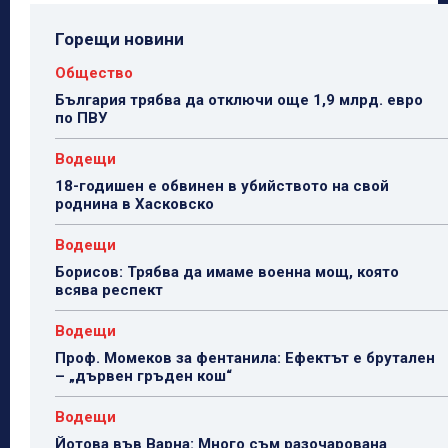
Горещи новини
Общество
България трябва да отключи още 1,9 млрд. евро
по ПВУ
Водещи
18-годишен е обвинен в убийството на свой
роднина в Хасковско
Водещи
Борисов: Трябва да имаме военна мощ, която
всява респект
Водещи
Проф. Момеков за фентанила: Ефектът е брутален
– „дървен гръден кош“
Водещи
Йотова във Варна: Много съм разочарована