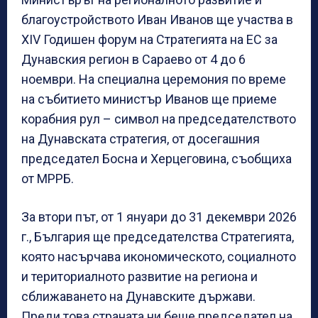
благоустройството Иван Иванов ще участва в
XIV Годишен форум на Стратегията на ЕС за
Дунавския регион в Сараево от 4 до 6
ноември. На специална церемония по време
на събитието министър Иванов ще приеме
корабния рул – символ на председателството
на Дунавската стратегия, от досегашния
председател Босна и Херцеговина, съобщиха
от МРРБ.
За втори път, от 1 януари до 31 декември 2026
г., България ще председателства Стратегията,
която насърчава икономическото, социалното
и териториалното развитие на региона и
сближаването на Дунавските държави.
Преди това страната ни беше председател на