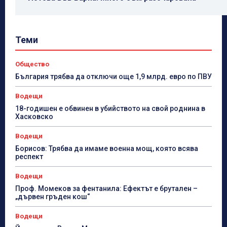
Теми
Общество
България трябва да отключи още 1,9 млрд. евро по ПВУ
Водещи
18-годишен е обвинен в убийството на свой роднина в
Хасковско
Водещи
Борисов: Трябва да имаме военна мощ, която всява
респект
Водещи
Проф. Момеков за фентанила: Ефектът е брутален –
„дървен гръден кош“
Водещи