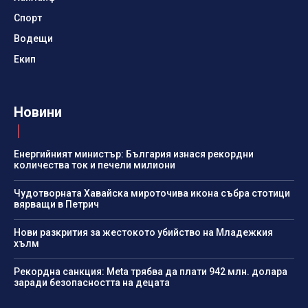
Спорт
Водещи
Екип
Новини
Енергийният министър: България изнася рекордни
количества ток и печели милиони
Чудотворната Хавайска мироточива икона събра стотици
вярващи в Петрич
Нови разкрития за жестокото убийство на Младежкия
хълм
Рекордна санкция: Meta трябва да плати 942 млн. долара
заради безопасността на децата