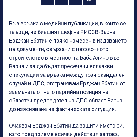
Във връзка с медийни публикации, в които се
твърди, че бившият шеф на РИОСВ-Варна
Ерджан Ебатин е пряко намесен в издаването
на документи, свързани с незаконното
строителство в местността Баба Алино във
Варна и за да бъдат пресечени всякакви
спекулации за връзка между този скандален
случай и ДПС, отстранявам Ерджан Ебатин от
заеманата от него партийна позиция на
областен председател на ДПС област Варна
до изясняване на фактическата ситуация.
Очаквам Ерджан Ебатин да защити името си,
като предприеме всички действия за това,