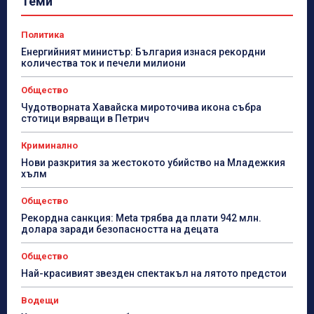
Теми
Политика
Енергийният министър: България изнася рекордни
количества ток и печели милиони
Общество
Чудотворната Хавайска мироточива икона събра
стотици вярващи в Петрич
Криминално
Нови разкрития за жестокото убийство на Младежкия
хълм
Общество
Рекордна санкция: Meta трябва да плати 942 млн.
долара заради безопасността на децата
Общество
Най-красивият звезден спектакъл на лятото предстои
Водещи