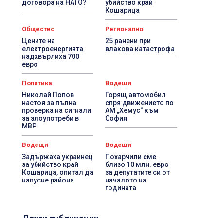
договора на НАТО?
убийство край
Кошарица
Общество
Регионално
Цените на
25 ранени при
електроенергията
влакова катастрофа
надхвърлиха 700
евро
Политика
Водещи
Николай Попов
Горящ автомобил
настоя за пълна
спря движението по
проверка на сигнали
АМ „Хемус“ към
за злоупотреби в
София
МВР
Водещи
Водещи
Задържаха украинец
Похарчили сме
за убийство край
близо 10 млн. евро
Кошарица, опитал да
за депутатите си от
напусне района
началото на
годината