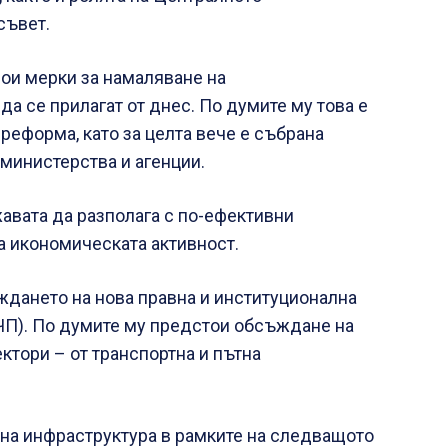
съвет.
ои мерки за намаляване на
да се прилагат от днес. По думите му това е
еформа, като за целта вече е събрана
министерства и агенции.
авата да разполага с по-ефективни
а икономическата активност.
ждането на нова правна и институционална
ЧП). По думите му предстои обсъждане на
ктори – от транспортна и пътна
рна инфраструктура в рамките на следващото