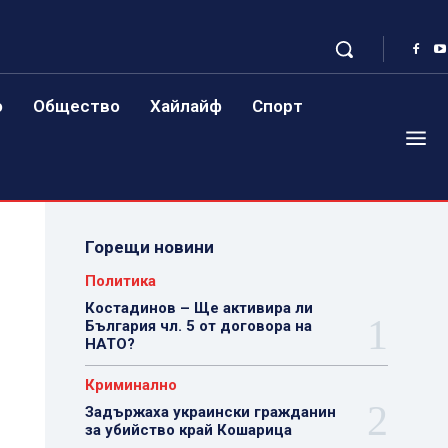
о
Общество
Хайлайф
Спорт
Горещи новини
Политика
Костадинов – Ще активира ли
България чл. 5 от договора на
НАТО?
Криминално
Задържаха украински гражданин
за убийство край Кошарица