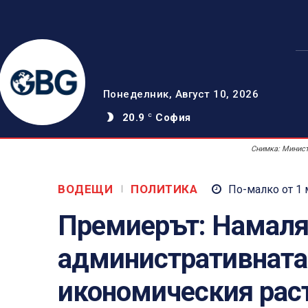
Понеделник, Август 10, 2026
20.9
София
C
Снимка: Минист
ВОДЕЩИ
ПОЛИТИКА
По-малко от 1
Премиерът: Намаля
административната
икономическия рас