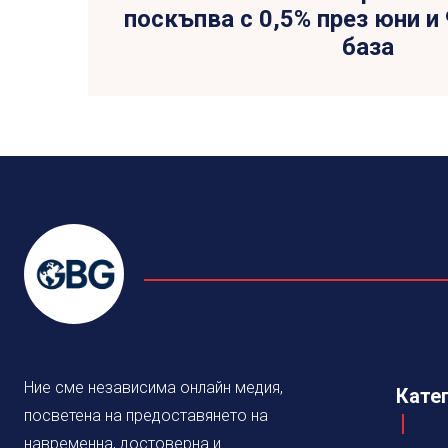
поскъпва с 0,5% през юни и
база
Ние сме независима онлайн медия,
Кате
посветена на предоставянето на
навременна, достоверна и