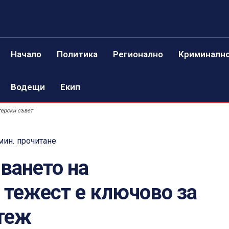
Начало
Политика
Регионално
Криминалн
Водещи
Екип
ерски съвет
мин.
прочитане
ването на
 тежест е ключово за
теж