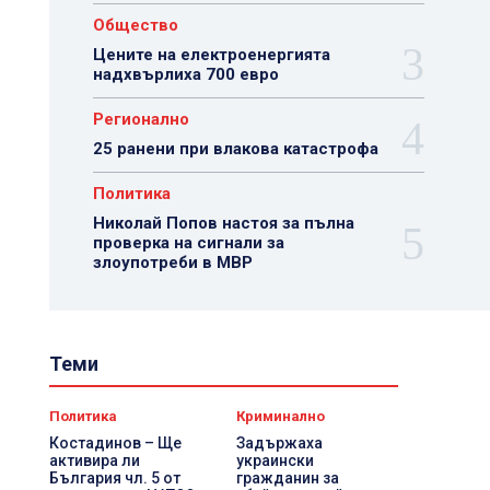
Общество
Цените на електроенергията
надхвърлиха 700 евро
Регионално
25 ранени при влакова катастрофа
Политика
Николай Попов настоя за пълна
проверка на сигнали за
злоупотреби в МВР
Теми
Политика
Криминално
Костадинов – Ще
Задържаха
активира ли
украински
България чл. 5 от
гражданин за