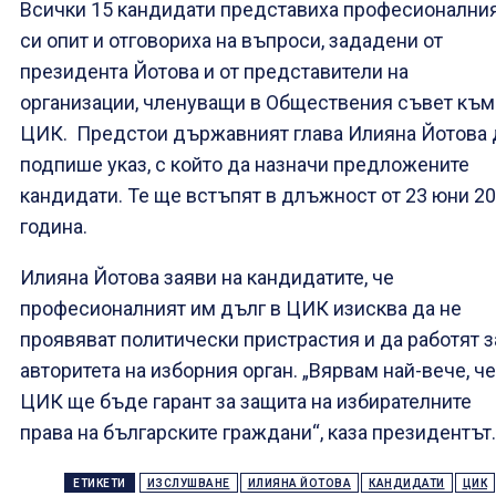
Всички 15 кандидати представиха професионални
си опит и отговориха на въпроси, зададени от
президента Йотова и от представители на
организации, членуващи в Обществения съвет към
ЦИК. Предстои държавният глава Илияна Йотова 
подпише указ, с който да назначи предложените
кандидати. Те ще встъпят в длъжност от 23 юни 2
година.
Илияна Йотова заяви на кандидатите, че
професионалният им дълг в ЦИК изисква да не
проявяват политически пристрастия и да работят з
авторитета на изборния орган. „Вярвам най-вече, че
ЦИК ще бъде гарант за защита на избирателните
права на българските граждани“, каза президентът.
ЕТИКЕТИ
ИЗСЛУШВАНЕ
ИЛИЯНА ЙОТОВА
КАНДИДАТИ
ЦИК