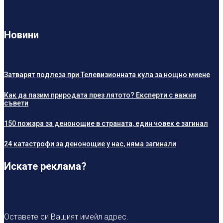
Новини
Затварят подлеза при Телевизионната кула за нощно миене
Как да пазим природата през лятото? Експерти с важни
съвети
150 пожара за денонощие в страната, един човек е загинал
24 катастрофи за денонощие у нас, няма загинали
Искате реклама?
Оставете си Вашият имейл адрес.