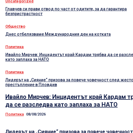
Uncategorized
Главчев си прави отвод по част от одитите, за да гарантира
безпристрастност
Общество
Днес отбелязваме Международния ден на котката
Политика
Ивайло Мирчев: Инцидентът край Кардам трябва да се разсл
като заплаха за НАТО
Политика
Лидерът на „Сияние“ призова за повече човечност след жест
престъпление в Пловдив
Ивайло Мирчев: Инцидентът край Кардам т
да се разследва като заплаха за НАТО
Политика
08/08/2026
Лидерът на „Сияние“ призова за повече човечнос