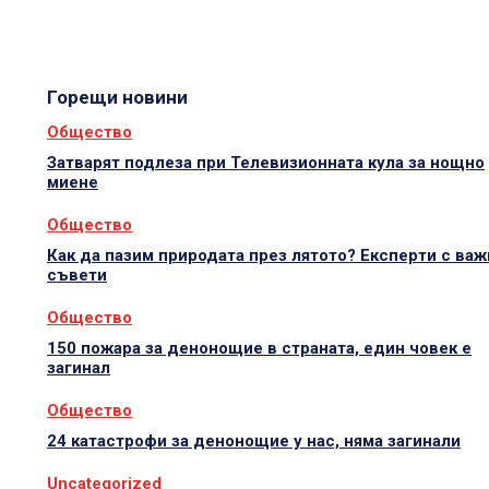
Горещи новини
Общество
Затварят подлеза при Телевизионната кула за нощно
миене
Общество
Как да пазим природата през лятото? Експерти с важ
съвети
Общество
150 пожара за денонощие в страната, един човек е
загинал
Общество
24 катастрофи за денонощие у нас, няма загинали
Uncategorized