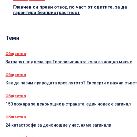
Главчев си прави отвод по част от одитите, за да
гарантира безпристрастност
Теми
Общество
Затварят подлеза при Телевизионната кула за нощно миене
Общество
Как да пазим природата през лятото? Експерти с важни съве
Общество
150 пожара за денонощие в страната, един човек е загинал
Общество
24 катастрофи за денонощие у нас, няма загинали