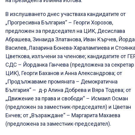
на президента Илияна Йотова.
В изслушването днес участваха кандидатите от
„Прогресивна България“ – Георги Хорозов,
предложен за председател на ЦИК, Десислава
Абрашева, Зинаида Златанова, Иван Кърчев, Йорда
Василев, Лазарина Бонева-Харалампиева и Стоянк
Цветкова, излъчени за членове; кандидатите от ГЕ
СДС – Йорданка Ганчева (предложена за секретар
ЦИК), Георги Баханов и Анна Александрова; от
„Продължаваме промяната – Демократична
България“ – д-р Алина Добрева и Вяра Тодева; от
„Движение за права и свободи“ – Исмаил Осман
(предложен за заместник-председател) и Цветан
Енчев; от „Възраждане“ – Маргарита Махаева
(предложена за заместник-председател).