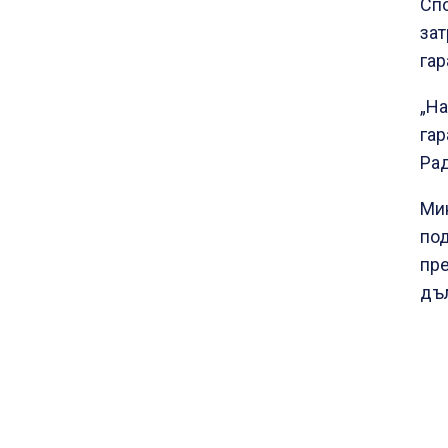
Спо
зат
гар
„На
гар
Рад
Мин
под
пре
дъл