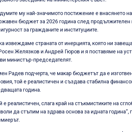
думите му най-значимото постижение е внасянето на
ржавен бюджет за 2026 година след продължителен 
игурност за гражданите и институциите.
ка извеждаме страната от инерцията, която ни завещ
Росен Желязков и Андрей Гюров и я поставяме на уст
яви министър-председателят.
ен Радев подчерта, че макар бюджетът да е изготве
овия, той е реалистичен и създава стабилна финансо
дващата година.
й е реалистичен, слага край на стъкмистиките на сгло
воли да стъпим на здрава основа за идната година“,
емиерът.