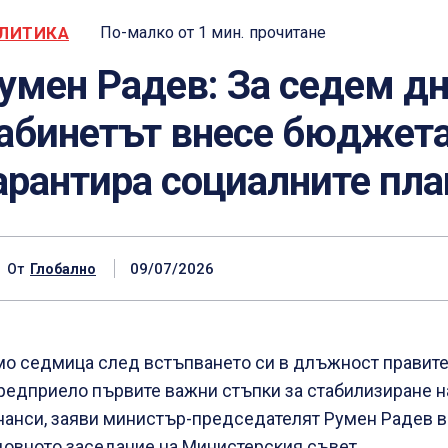
ЛИТИКА
По-малко от 1
мин.
прочитане
умен Радев: За седем д
абинетът внесе бюджета
арантира социалните пл
09/07/2026
От
Глобално
о седмица след встъпването си в длъжност правите
редприело първите важни стъпки за стабилизиране н
анси, заяви министър-председателят Румен Радев в
овното заседание на Министерския съвет.