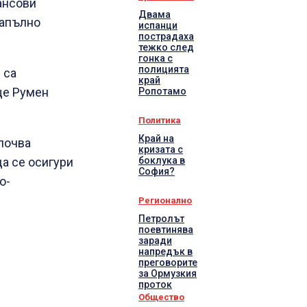
ансови
Двама
напълно
испанци
пострадаха
тежко след
гонка с
полицията
 са
край
още Румен
Ропотамо
Политика
Край на
почва
кризата с
боклука в
да се осигури
София?
о-
Регионално
Петролът
поевтинява
заради
напредък в
преговорите
за Ормузкия
проток
Общество