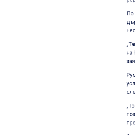
По 
дъ
нес
„Та
на 
за
Рум
усл
сле
„То
поз
пр