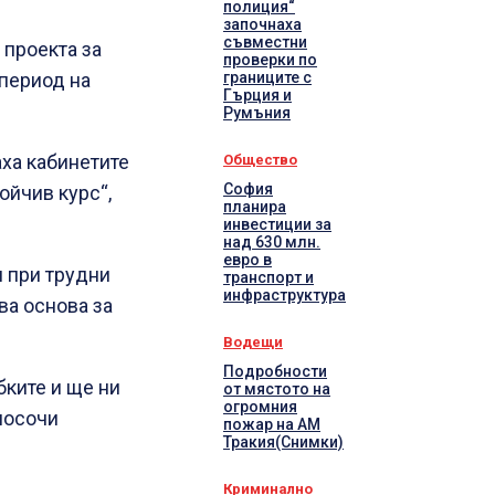
полиция“
започнаха
съвместни
 проекта за
проверки по
границите с
период на
Гърция и
Румъния
аха кабинетите
Общество
София
ойчив курс“,
планира
инвестиции за
над 630 млн.
евро в
н при трудни
транспорт и
инфраструктура
ва основа за
Водещи
Подробности
бките и ще ни
от мястото на
огромния
 посочи
пожар на АМ
Тракия(Снимки)
Криминално