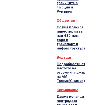
границите с
Гърция и
Румъния
Общество
София планира
инвестиции за
над 630 млн.
евро в
транспорт и
инфраструктура
Водещи
Подробности от
мястото на
огромния пожар
на АМ
Тракия(Снимки)
Криминално
Двама испанци
пострадаха