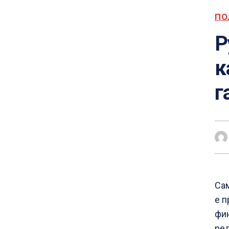
ПО
Р
к
г
Сам
е п
фин
ред