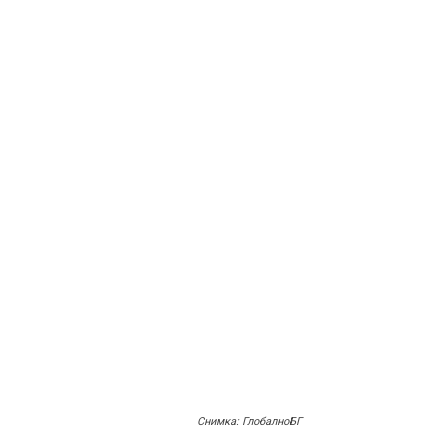
Снимка: ГлобалноБГ