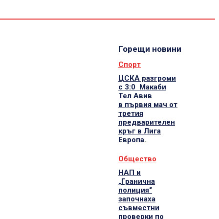
Спорт
Водещи
Екип
Горещи новини
Спорт
ЦСКА разгроми
с 3:0 Макаби
Тел Авив
в първия мач от
третия
предварителен
кръг в Лига
Европа.
Общество
НАП и
„Гранична
полиция“
започнаха
съвместни
проверки по