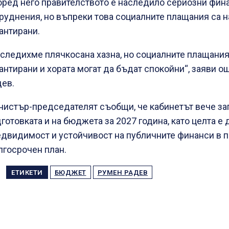
ред него правителството е наследило сериозни фин
руднения, но въпреки това социалните плащания са 
антирани.
следихме плячкосана хазна, но социалните плащания
антирани и хората могат да бъдат спокойни“, заяви 
ев.
истър-председателят съобщи, че кабинетът вече за
готовката и на бюджета за 2027 година, като целта е 
двидимост и устойчивост на публичните финанси в п
госрочен план.
ЕТИКЕТИ
БЮДЖЕТ
РУМЕН РАДЕВ