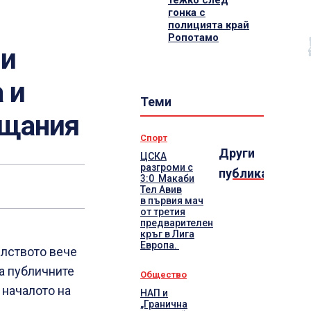
тежко след
гонка с
полицията край
Ропотамо
ни
 и
Теми
ащания
Спорт
Други
ЦСКА
разгроми с
публикации
3:0 Макаби
Тел Авив
в първия мач
от третия
предварителен
кръг в Лига
Европа.
лството вече
а публичните
Общество
 началото на
НАП и
„Гранична