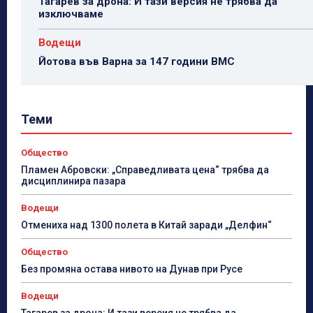
Тагарев за дрона: И тази версия не трябва да
изключваме
Водещи
Йотова във Варна за 147 години ВМС
Теми
Общество
Пламен Абровски: „Справедливата цена“ трябва да
дисциплинира пазара
Водещи
Отмениха над 1300 полета в Китай заради „Делфин“
Общество
Без промяна остава нивото на Дунав при Русе
Водещи