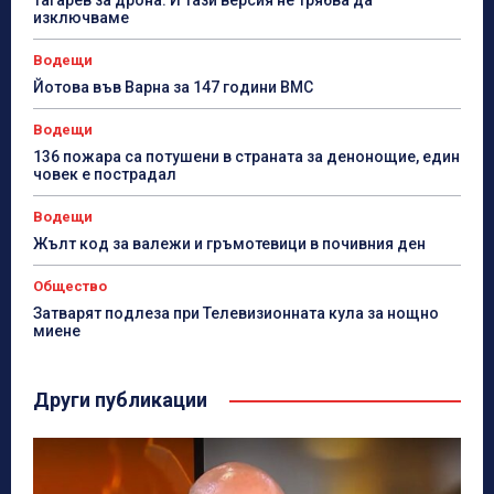
Тагарев за дрона: И тази версия не трябва да
изключваме
Водещи
Йотова във Варна за 147 години ВМС
Водещи
136 пожара са потушени в страната за денонощие, един
човек е пострадал
Водещи
Жълт код за валежи и гръмотевици в почивния ден
Общество
Затварят подлеза при Телевизионната кула за нощно
миене
Други публикации