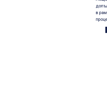
допъл
в рам
проце