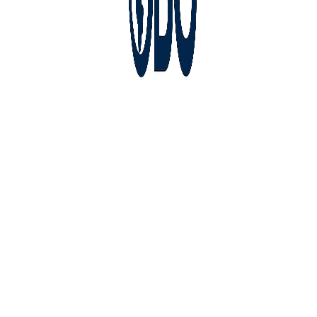
Четвъртък,
Август 6,
2026
33.9
София