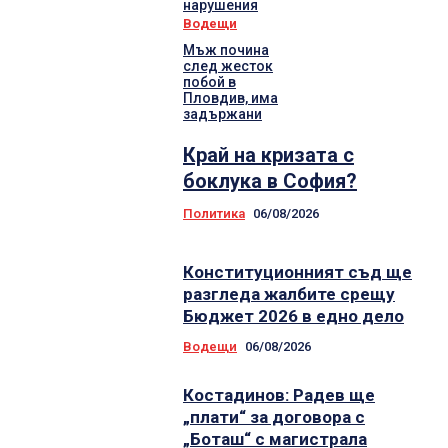
нарушения
Водещи
Мъж почина
след жесток
побой в
Пловдив, има
задържани
Край на кризата с
боклука в София?
Политика
06/08/2026
Конституционният съд ще
разгледа жалбите срещу
Бюджет 2026 в едно дело
Водещи
06/08/2026
Костадинов: Радев ще
„плати“ за договора с
„Боташ“ с магистрала