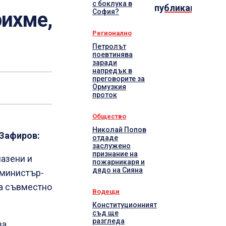
с боклука в
публикации
София?
рихме,
Регионално
Петролът
поевтинява
заради
напредък в
преговорите за
Ормузкия
проток
Общество
Николай Попов
 Зафиров:
отдаде
заслужено
признание на
пазени и
пожарникаря и
дядо на Сияна
 министър-
за съвместно
Водещи
Конституционният
съд ще
разгледа
ва