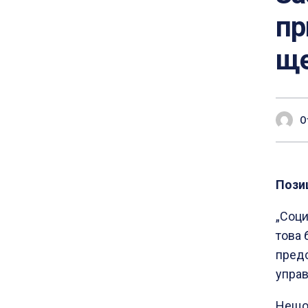
пр
ще
О
Пози
„Соци
това 
предс
управ
Нещо 