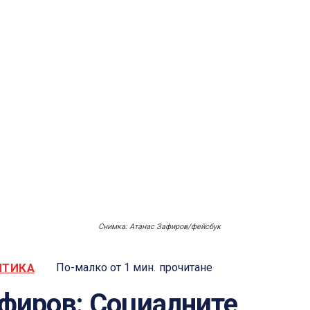
Снимка: Атанас Зафиров/фейсбук
ИТИКА
По-малко от 1
мин.
прочитане
фиров: Социалните