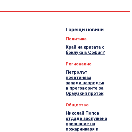
Спорт
Водещи
Екип
Горещи новини
Политика
Край на кризата с
боклука в София?
Регионално
Петролът
поевтинява
заради напредък
в преговорите за
Ормузкия проток
Общество
Николай Попов
отдаде заслужено
признание на
пожарникаря и