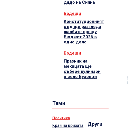
дядо на Сияна
Водещи
Конституционният
съд ще разгледа
жалбите срещу
Бюджет 2026 в
едно дело
Водещи
Празник на
мекицата ще
събере кулинари
в село Буховци
Теми
Политика
Други
Край на кризата