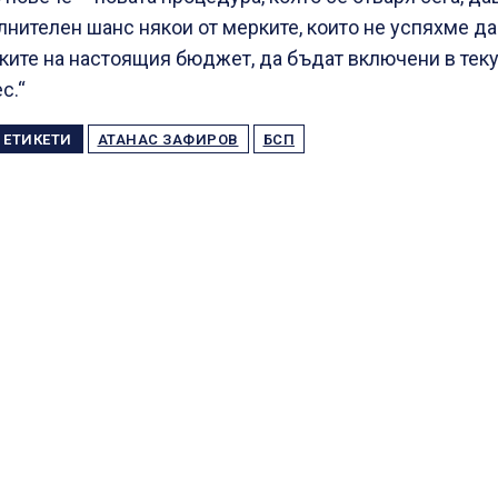
нителен шанс някои от мерките, които не успяхме д
ките на настоящия бюджет, да бъдат включени в тек
с.“
ЕТИКЕТИ
АТАНАС ЗАФИРОВ
БСП