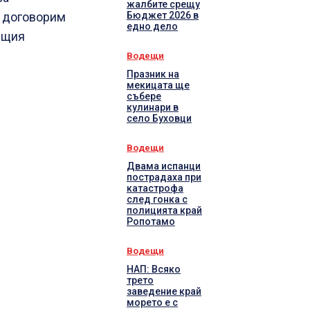
жалбите срещу
Бюджет 2026 в
а договорим
едно дело
ущия
Водещи
Празник на
мекицата ще
събере
кулинари в
село Буховци
Водещи
Двама испанци
пострадаха при
катастрофа
след гонка с
полицията край
Ропотамо
Водещи
НАП: Всяко
трето
заведение край
морето е с