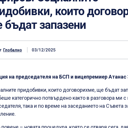
идобивки, които догово
 бъдат запазени
03/12/2025
т
Глобално
ция на председателя на БСП и вицепремиер Атанас
алните придобивки, които договорихме, ще бъдат за
беше категорично потвърдено както в разговора ми с
едателя, така и по време на заседанието на Съвета 
ление.
повече – новата процедура, която се отваря сега, да