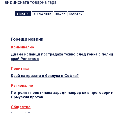
видинската товарна гара
ЕТИКЕТИ
31 ГОДИШЕН
ВИДИН
КАНАБИС
Горещи новини
Криминално
Двама испанци пострадаха тежко след гонка с поли
край Ропотамо
Политика
Край на кризата с боклука в София?
Регионално
Петролът поевтинява заради напредък в преговорит
Ормузкия проток
Общество