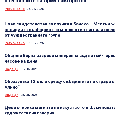
преговорите за Ормузкия проток
Регионално
06/08/2026
Нови свидетелства за случая в Банско – Местни ж
полицията съобщават за множество сигнали срещ
от чуждестранната група
Регионално
06/08/2026
Община Варна раздава минерална вода в най-гор
часове на деня
Водещи
06/08/2026
Образуваха 12 дела срещу събарянето на сгради в
Алино“
Водещи
05/08/2026
Деца откриха магията на изкуството в Шуменскат
художествена галерия