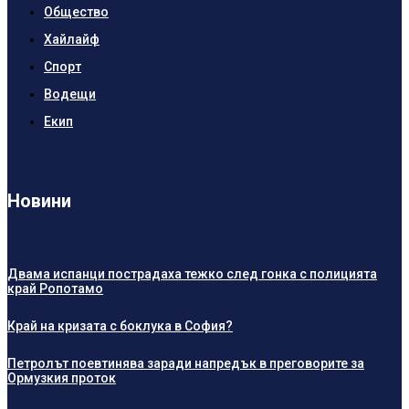
Общество
Хайлайф
Спорт
Водещи
Екип
Новини
Двама испанци пострадаха тежко след гонка с полицията
край Ропотамо
Край на кризата с боклука в София?
Петролът поевтинява заради напредък в преговорите за
Ормузкия проток