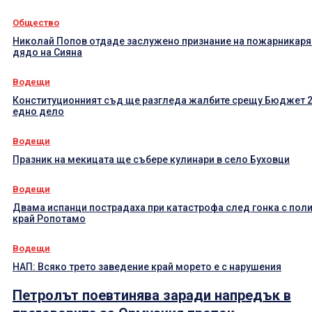
Общество
Николай Попов отдаде заслужено признание на пожарникаря
дядо на Сияна
Водещи
Конституционният съд ще разгледа жалбите срещу Бюджет 2
едно дело
Водещи
Празник на мекицата ще събере кулинари в село Буховци
Водещи
Двама испанци пострадаха при катастрофа след гонка с пол
край Ропотамо
Водещи
НАП: Всяко трето заведение край морето е с нарушения
Петролът поевтинява заради напредък в