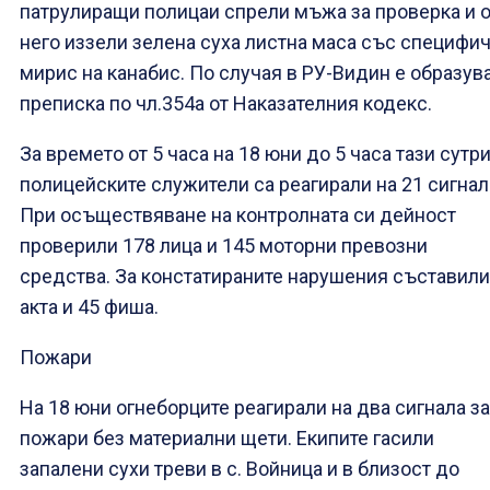
патрулиращи полицаи спрели мъжа за проверка и о
него иззели зелена суха листна маса със специфи
мирис на канабис. По случая в РУ-Видин е образув
преписка по чл.354а от Наказателния кодекс.
За времето от 5 часа на 18 юни до 5 часа тази сутр
полицейските служители са реагирали на 21 сигнал
При осъществяване на контролната си дейност
проверили 178 лица и 145 моторни превозни
средства. За констатираните нарушения съставили
акта и 45 фиша.
Пожари
На 18 юни огнеборците реагирали на два сигнала за
пожари без материални щети. Екипите гасили
запалени сухи треви в с. Войница и в близост до