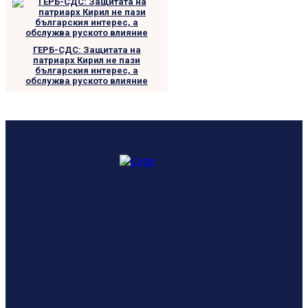
ГЕРБ-СДС: Защитата на
патриарх Кирил не пази
българския интерес, а
обслужва руското влияние