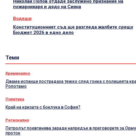
Николай Попов отдаде заслужено признание на
пожарникаря и дядо на Сияна
Водещи
Конституционният съд ще разгледа жалбите срещу
Бюджет 2026 в едно дело
Теми
Криминално
Двама испанци пострадаха тежко след гонка с полицията кр
Ропотамо
Политика
Край на кризата с боклука в София?
Регионално
Петролът поевтинява заради напредък в преговорите за Орм
проток