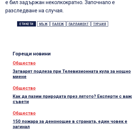
е бил задържан неколкократно. Започнало е
разследване на случая.
ЕТИКЕТИ
МЪЖ
ПАЛЕЖ
ПАРЛАМЕНТ
ТУРЦИЯ
Горещи новини
Общество
Затварят подлеза при Телевизионната кула за нощно
миене
Общество
Как да пазим природата през лятото? Експерти с важ
съвети
Общество
150 пожара за денонощие в страната, един човек е
загинал