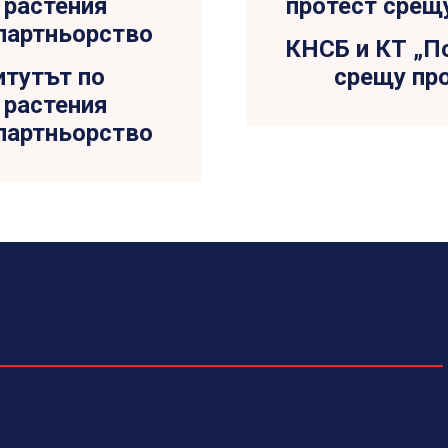
КНСБ и КТ „По
итутът по
срещу пр
 растения
партньорство