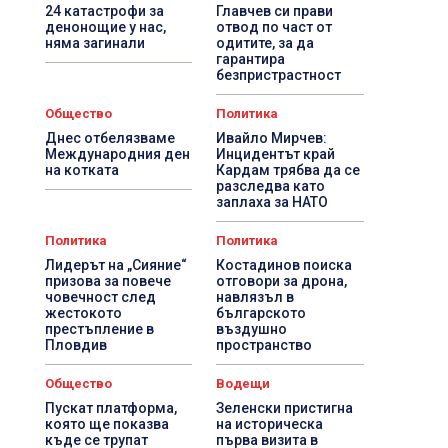
24 катастрофи за
Главчев си прави
денонощие у нас,
отвод по част от
няма загинали
одитите, за да
гарантира
безпристрастност
Общество
Политика
Днес отбелязваме
Ивайло Мирчев:
Международния ден
Инцидентът край
на котката
Кардам трябва да се
разследва като
заплаха за НАТО
Политика
Политика
Лидерът на „Сияние“
Костадинов поиска
призова за повече
отговори за дрона,
човечност след
навлязъл в
жестокото
българското
престъпление в
въздушно
Пловдив
пространство
Общество
Водещи
Пускат платформа,
Зеленски пристигна
която ще показва
на историческа
къде се трупат
първа визита в