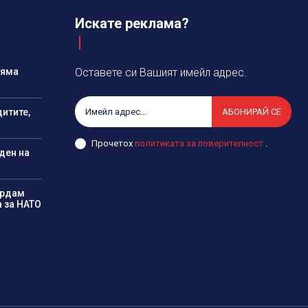
Искате реклама?
няма
Оставете си Вашият имейл адрес.
дитите,
АБОНИРАЙ СЕ
Прочетох
политиката за поверителност
.
ден на
ардам
а за НАТО