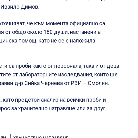
а Ивайло Димов.
уточняват, че към момента официално са
я от общо около 180 души, настанени в
цинска помощ, като не се е наложила
и са проби както от персонала, така и от деца
атите от лабораторните изследвания, които ще
заяви д-р Сийка Чернева от РЗИ – Смолян.
 като предстои анализ на всички проби и
рос за хранително натравяне или за друг
АЛИ
ХРАНИТЕЛНО НАТРАВЯНЕ