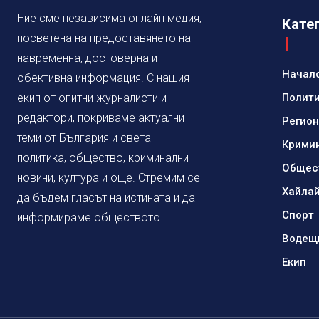
Ние сме независима онлайн медия,
Кате
посветена на предоставянето на
навременна, достоверна и
Начал
обективна информация. С нашия
екип от опитни журналисти и
Полит
редактори, покриваме актуални
Регио
теми от България и света –
Крими
политика, общество, криминални
Общес
новини, култура и още. Стремим се
Хайла
да бъдем гласът на истината и да
Спорт
информираме обществото.
Водещ
Екип