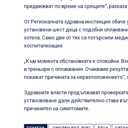
придвижват по време на срещите“, разказ
От Регионалната здравна инспекция обаче 
установени шест деца с подобни оплаквани
хотела. Само две от тях са потърсили меди
хоспитализация.
„Към момента обстановката е спокойна. Взет
и треньори с оплаквания. Очакваме резулт
покажат причината за неразположението“, 
Здравните власти продължават проверката,
установяване дали действително става въп
причинител на симптомите.
ЕТИКЕТИ
„СМОЛЯН КЪП 2026“
ДЕЦА
СИГН