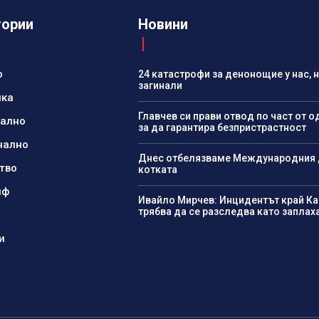
гории
Новини
о
24 катастрофи за денонощие у нас, 
загинали
ика
Главчев си прави отвод по част от о
нално
за да гарантира безпристрастност
нално
Днес отбелязваме Международния 
тво
котката
йф
Ивайло Мирчев: Инцидентът край К
трябва да се разследва като заплах
и