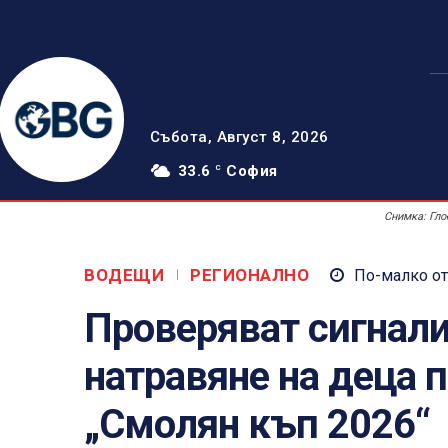
Събота, Август 8, 2026
33.6
София
C
Снимка: Гло
ВОДЕЩИ
РЕГИОНАЛНО
По-малко от
Проверяват сигнали
натравяне на деца п
„Смолян къп 2026“