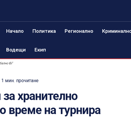
Начало
Политика
Регионално
Криминалн
Водещи
Екип
бално БГ
 1
мин.
прочитане
 за хранително
о време на турнира