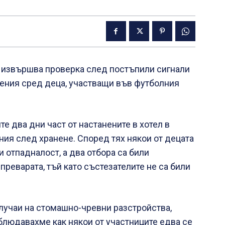
 извършва проверка след постъпили сигнали
ения сред деца, участващи във футболния
е два дни част от настанените в хотел в
ия след хранене. Според тях някои от децата
и отпадналост, а два отбора са били
преварата, тъй като състезателите не са били
лучаи на стомашно-чревни разстройства,
блюдавахме как някои от участниците едва се