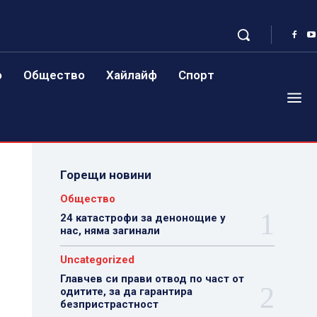
о
Общество
Хайлайф
Спорт
Горещи новини
Общество
24 катастрофи за денонощие у
нас, няма загинали
Uncategorized
Главчев си прави отвод по част от
одитите, за да гарантира
безпристрастност